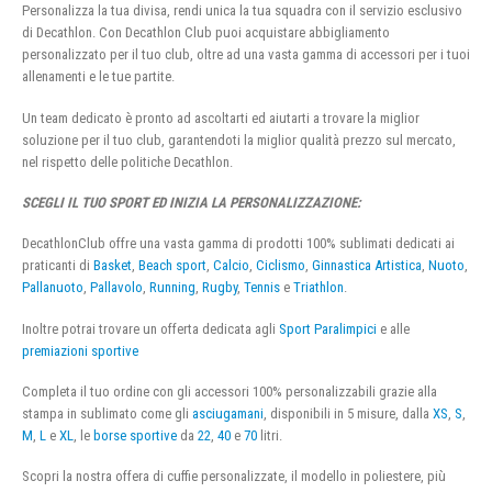
Personalizza la tua divisa, rendi unica la tua squadra con il servizio esclusivo
di Decathlon. Con Decathlon Club puoi acquistare abbigliamento
personalizzato per il tuo club, oltre ad una vasta gamma di accessori per i tuoi
allenamenti e le tue partite.
Un team dedicato è pronto ad ascoltarti ed aiutarti a trovare la miglior
soluzione per il tuo club, garantendoti la miglior qualità prezzo sul mercato,
nel rispetto delle politiche Decathlon.
SCEGLI IL TUO SPORT ED INIZIA LA PERSONALIZZAZIONE:
DecathlonClub offre una vasta gamma di prodotti 100% sublimati dedicati ai
praticanti di
Basket
,
Beach sport
,
Calcio
,
Ciclismo
,
Ginnastica Artistica
,
Nuoto
,
Pallanuoto
,
Pallavolo
,
Running
,
Rugby
,
Tennis
e
Triathlon
.
Inoltre potrai trovare un offerta dedicata agli
Sport Paralimpici
e alle
premiazioni sportive
Completa il tuo ordine con gli accessori 100% personalizzabili grazie alla
stampa in sublimato come gli
asciugamani
, disponibili in 5 misure, dalla
XS
,
S
,
M
,
L
e
XL
, le
borse sportive
da
22
,
40
e
70
litri.
Scopri la nostra offera di cuffie personalizzate, il modello in poliestere, più