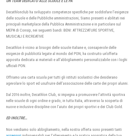
UN TEAM DEDICATO ALLE SCUOLE E LE PA
Decathlonclub ha sviluppato competenze specifiche per soddisfare l’esigenze
delle scuole e delle Pubbliche amministrazioni, Siamo presenti e abilitati nei
principali marketplace della Pubblica Amministrazione e in particolare sul
MEPA di Consip, nei seguenti bandi: BENI: ATTREZZATURE SPORTIVE,
MUSICALI E RICREATIVE
Decathlon è vicino ai bisogni delle scuole italiane e, consapevole delle
esigenze di pubblicità legate al mondo del PON, ha costruito un’offerta
apposita dedicata ai materiali e all’abbigliamento personalizzabile con i loghi
ufficiali PON.
Offriamo una carta scuola per tutti gli istituti scolastici che desiderano
agevolare lo sport ed usufruire dell’associazione delle carte dei propri alunni.
Dal 2016 inoltre, Decathlon Club, si impegna a promuovere l’attività sportiva
nelle scuole di ogni ordine e grado, in tutta Italia, attraverso la scoperta di
nuove e inclusive discipline con l’aiuto dei propri sportivi e dei Club Gold.
ED INOLTRE…
Non vendiamo solo abbigliamento, nella nostra offerta sono presenti tanti
accessori
indispensabili per l’allenamento e la pratica agonistica della tua