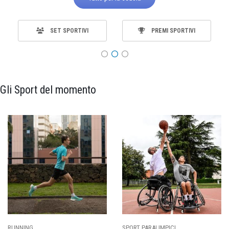
SET SPORTIVI
PREMI SPORTIVI
Gli Sport del momento
ALIMPICI
CALCIO
BASKET