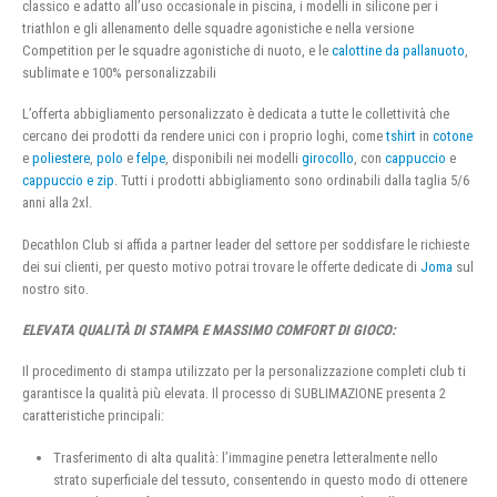
classico e adatto all’uso occasionale in piscina, i modelli in silicone per i
triathlon e gli allenamento delle squadre agonistiche e nella versione
Competition per le squadre agonistiche di nuoto, e le
calottine da pallanuoto
,
sublimate e 100% personalizzabili
L’offerta abbigliamento personalizzato è dedicata a tutte le collettività che
cercano dei prodotti da rendere unici con i proprio loghi, come
tshirt
in
cotone
e
poliestere
,
polo
e
felpe
, disponibili nei modelli
girocollo
, con
cappuccio
e
cappuccio e zip
. Tutti i prodotti abbigliamento sono ordinabili dalla taglia 5/6
anni alla 2xl.
Decathlon Club si affida a partner leader del settore per soddisfare le richieste
dei sui clienti, per questo motivo potrai trovare le offerte dedicate di
Joma
sul
nostro sito.
ELEVATA QUALITÀ DI STAMPA E MASSIMO COMFORT DI GIOCO:
Il procedimento di stampa utilizzato per la personalizzazione completi club ti
garantisce la qualità più elevata. Il processo di SUBLIMAZIONE presenta 2
caratteristiche principali:
Trasferimento di alta qualità: l’immagine penetra letteralmente nello
strato superficiale del tessuto, consentendo in questo modo di ottenere