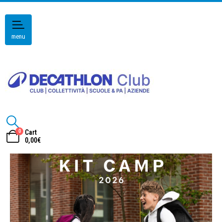
menu
0
Cart
0,00
€