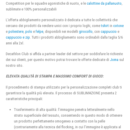
Competition per le squadre agonistiche di nuoto, e le
calottine da pallanuoto
,
sublimate e 100% personalizzabili
L’offerta abbigliamento personalizzato è dedicata a tutte le collettività che
cercano dei prodotti da rendere unici con i proprio loghi, come
tshirt
in
cotone
e
poliestere
,
polo
e
felpe
, disponibili nei modelli
girocollo
, con
cappuccio
e
cappuccio e zip
. Tutti i prodotti abbigliamento sono ordinabili dalla taglia 5/6
anni alla 2xl.
Decathlon Club si affida a partner leader del settore per soddisfare le richieste
dei sui clienti, per questo motivo potrai trovare le offerte dedicate di
Joma
sul
nostro sito.
ELEVATA QUALITÀ DI STAMPA E MASSIMO COMFORT DI GIOCO:
Il procedimento di stampa utilizzato per la personalizzazione completi club ti
garantisce la qualità più elevata. Il processo di SUBLIMAZIONE presenta 2
caratteristiche principali:
Trasferimento di alta qualità: l’immagine penetra letteralmente nello
strato superficiale del tessuto, consentendo in questo modo di ottenere
un prodotto perfettamente omogeneo a contatto con la pelle
(contrariamente alla tecnica del flocking, in cui l’immagine è applicata al