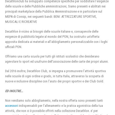
Decathlonclub ha sviluppato competenze specifiche per soddisfare l’esigenze
delle scuole e delle Pubbliche amministrazioni, Siamo presenti e abilitati nei
principali marketplace della Pubblica Amministrazione e in particolare sul
MEPA di Consip, nei seguenti bandi: BENI: ATTREZZATURE SPORTIVE,
MUSICALI E RICREATIVE
Decathlon è vicino ai bisogni delle scuole italiane e, consapevole delle
esigenze di pubblicità legate al mondo del PON, ha costruito un’offerta
apposita dedicata ai materiali e all’abbigliamento personalizzabile con i loghi
ufficiali PON.
Offriamo una carta scuola per tutti gli istituti scolastici che desiderano
agevolare lo sport ed usufruire dell’associazione delle carte dei propri alunni.
Dal 2016 inoltre, Decathlon Club, si impegna a promuovere l’attività sportiva
nelle scuole di ogni ordine e grado, in tutta Italia, attraverso la scoperta di
nuove e inclusive discipline con l’aiuto dei propri sportivi e dei Club Gold.
ED INOLTRE…
Non vendiamo solo abbigliamento, nella nostra offerta sono presenti tanti
accessori
indispensabili per l’allenamento e la pratica agonistica della tua
attività, che non ci è possibile offrirti nella collezione Decathlon. e’ per