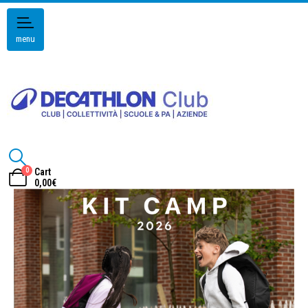
menu
0
Cart
0,00
€