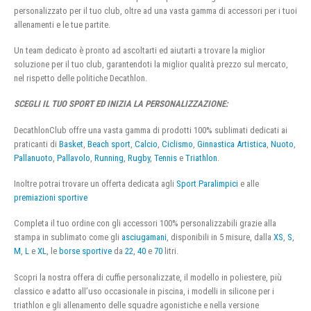
personalizzato per il tuo club, oltre ad una vasta gamma di accessori per i tuoi
allenamenti e le tue partite.
Un team dedicato è pronto ad ascoltarti ed aiutarti a trovare la miglior
soluzione per il tuo club, garantendoti la miglior qualità prezzo sul mercato,
nel rispetto delle politiche Decathlon.
SCEGLI IL TUO SPORT ED INIZIA LA PERSONALIZZAZIONE:
DecathlonClub offre una vasta gamma di prodotti 100% sublimati dedicati ai
praticanti di
Basket
,
Beach sport
,
Calcio
,
Ciclismo
,
Ginnastica Artistica
,
Nuoto
,
Pallanuoto
,
Pallavolo
,
Running
,
Rugby
,
Tennis
e
Triathlon
.
Inoltre potrai trovare un offerta dedicata agli
Sport Paralimpici
e alle
premiazioni sportive
Completa il tuo ordine con gli accessori 100% personalizzabili grazie alla
stampa in sublimato come gli
asciugamani
, disponibili in 5 misure, dalla
XS
,
S
,
M
,
L
e
XL
, le
borse sportive
da
22
,
40
e
70
litri.
Scopri la nostra offera di cuffie personalizzate, il modello in poliestere, più
classico e adatto all’uso occasionale in piscina, i modelli in silicone per i
triathlon e gli allenamento delle squadre agonistiche e nella versione