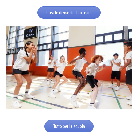
Crea le divise del tuo team
Tutto per la scuola