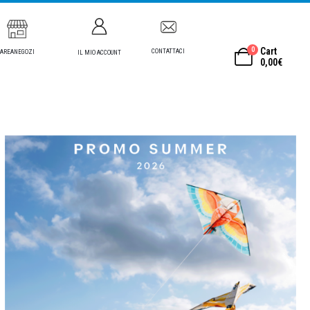
0
Cart
CONTATTACI
AREANEGOZI
IL MIO ACCOUNT
0,00
€