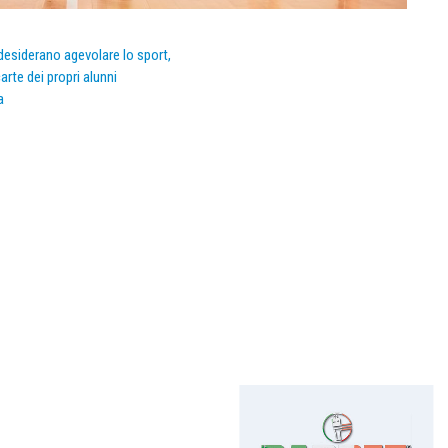
e desiderano agevolare lo sport,
arte dei propri alunni
a