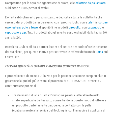
Competition per le squadre agonistiche di nuoto, e le
calottine da pallanuoto
,
sublimate e 100% personalizzabili
L’offerta abbigliamento personalizzato è dedicata a tutte le collettività che
cercano dei prodotti da rendere unici con i proprio loghi, come
tshirt
in
cotone
e
poliestere
,
polo
e
felpe
, disponibili nei modelli
girocollo
, con
cappuccio
e
cappuccio e zip
. Tutti i prodotti abbigliamento sono ordinabili dalla taglia 5/6
anni alla 2xl.
Decathlon Club si affida a partner leader del settore per soddisfare le richieste
dei sui clienti, per questo motivo potrai trovare le offerte dedicate di
Joma
sul
nostro sito.
ELEVATA QUALITÀ DI STAMPA E MASSIMO COMFORT DI GIOCO:
Il procedimento di stampa utilizzato per la personalizzazione completi club ti
garantisce la qualità più elevata. Il processo di SUBLIMAZIONE presenta 2
caratteristiche principali:
Trasferimento di alta qualità: l’immagine penetra letteralmente nello
strato superficiale del tessuto, consentendo in questo modo di ottenere
un prodotto perfettamente omogeneo a contatto con la pelle
(contrariamente alla tecnica del flocking, in cui l’immagine è applicata al