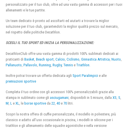
personalizzato per il tuo club, oltre ad una vasta gamma di accessori per i tuoi
allenamenti e le tue partite.
Un team dedicato è pronto ad ascoltarti ed aiutarti a trovare la miglior
soluzione per il tuo club, garantendoti la miglior qualità prezzo sul mercato,
nel rispetto delle politiche Decathlon.
SCEGLI IL TUO SPORT ED INIZIA LA PERSONALIZZAZIONE:
DecathlonClub offre una vasta gamma di prodotti 100% sublimati dedicati ai
praticanti di
Basket
,
Beach sport
,
Calcio
,
Ciclismo
,
Ginnastica Artistica
,
Nuoto
,
Pallanuoto
,
Pallavolo
,
Running
,
Rugby
,
Tennis
e
Triathlon
.
Inoltre potrai trovare un offerta dedicata agli
Sport Paralimpici
e alle
premiazioni sportive
Completa il tuo ordine con gli accessori 100% personalizzabili grazie alla
stampa in sublimato come gli
asciugamani
, disponibili in 5 misure, dalla
XS
,
S
,
M
,
L
e
XL
, le
borse sportive
da
22
,
40
e
70
litri.
Scopri la nostra offera di cuffie personalizzate, il modello in poliestere, più
classico e adatto all’uso occasionale in piscina, i modelli in silicone per i
triathlon e gli allenamento delle squadre agonistiche e nella versione