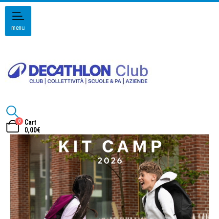
menu
0
Cart
0,00
€