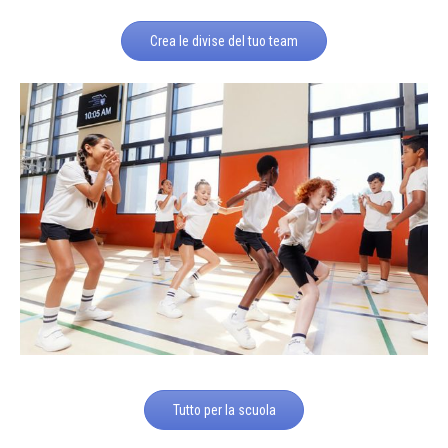
Crea le divise del tuo team
Tutto per la scuola