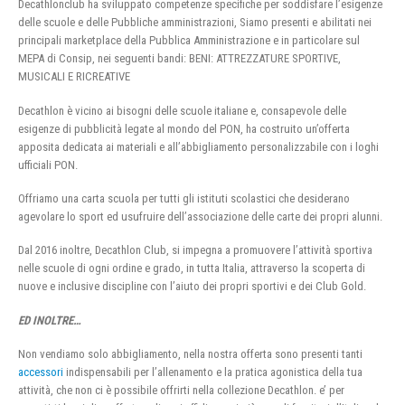
Decathlonclub ha sviluppato competenze specifiche per soddisfare l’esigenze
delle scuole e delle Pubbliche amministrazioni, Siamo presenti e abilitati nei
principali marketplace della Pubblica Amministrazione e in particolare sul
MEPA di Consip, nei seguenti bandi: BENI: ATTREZZATURE SPORTIVE,
MUSICALI E RICREATIVE
Decathlon è vicino ai bisogni delle scuole italiane e, consapevole delle
esigenze di pubblicità legate al mondo del PON, ha costruito un’offerta
apposita dedicata ai materiali e all’abbigliamento personalizzabile con i loghi
ufficiali PON.
Offriamo una carta scuola per tutti gli istituti scolastici che desiderano
agevolare lo sport ed usufruire dell’associazione delle carte dei propri alunni.
Dal 2016 inoltre, Decathlon Club, si impegna a promuovere l’attività sportiva
nelle scuole di ogni ordine e grado, in tutta Italia, attraverso la scoperta di
nuove e inclusive discipline con l’aiuto dei propri sportivi e dei Club Gold.
ED INOLTRE…
Non vendiamo solo abbigliamento, nella nostra offerta sono presenti tanti
accessori
indispensabili per l’allenamento e la pratica agonistica della tua
attività, che non ci è possibile offrirti nella collezione Decathlon. e’ per