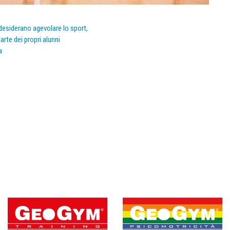
e desiderano agevolare lo sport,
arte dei propri alunni
a