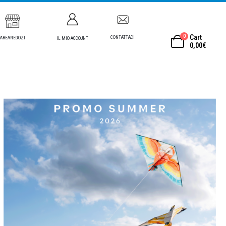
0
Cart
CONTATTACI
AREANEGOZI
IL MIO ACCOUNT
0,00
€