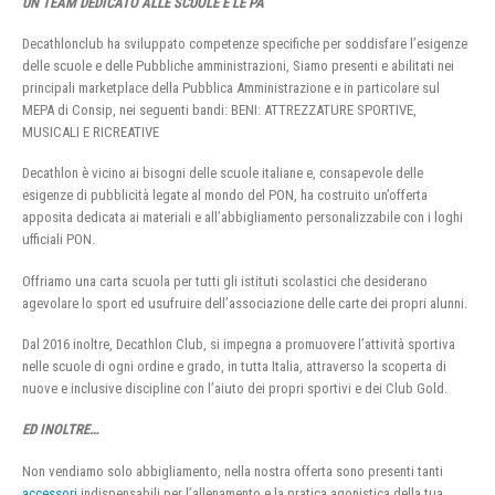
UN TEAM DEDICATO ALLE SCUOLE E LE PA
Decathlonclub ha sviluppato competenze specifiche per soddisfare l’esigenze
delle scuole e delle Pubbliche amministrazioni, Siamo presenti e abilitati nei
principali marketplace della Pubblica Amministrazione e in particolare sul
MEPA di Consip, nei seguenti bandi: BENI: ATTREZZATURE SPORTIVE,
MUSICALI E RICREATIVE
Decathlon è vicino ai bisogni delle scuole italiane e, consapevole delle
esigenze di pubblicità legate al mondo del PON, ha costruito un’offerta
apposita dedicata ai materiali e all’abbigliamento personalizzabile con i loghi
ufficiali PON.
Offriamo una carta scuola per tutti gli istituti scolastici che desiderano
agevolare lo sport ed usufruire dell’associazione delle carte dei propri alunni.
Dal 2016 inoltre, Decathlon Club, si impegna a promuovere l’attività sportiva
nelle scuole di ogni ordine e grado, in tutta Italia, attraverso la scoperta di
nuove e inclusive discipline con l’aiuto dei propri sportivi e dei Club Gold.
ED INOLTRE…
Non vendiamo solo abbigliamento, nella nostra offerta sono presenti tanti
accessori
indispensabili per l’allenamento e la pratica agonistica della tua