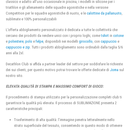
classico e adatto all’uso occasionale in piscina, i modelli in silicone per i
triathlon e gli allenamento delle squadre agonistiche e nella versione
Competition per le squadre agonistiche di nuoto, e le
calottine da pallanuoto
,
sublimate e 100% personalizzabili
L’offerta abbigliamento personalizzato è dedicata a tutte le collettività che
cercano dei prodotti da rendere unici con i proprio loghi, come
tshirt
in
cotone
e
poliestere
,
polo
e
felpe
, disponibili nei modelli
girocollo
, con
cappuccio
e
cappuccio e zip
. Tutti i prodotti abbigliamento sono ordinabili dalla taglia 5/6
anni alla 2xl.
Decathlon Club si affida a partner leader del settore per soddisfare le richieste
dei sui clienti, per questo motivo potrai trovare le offerte dedicate di
Joma
sul
nostro sito.
ELEVATA QUALITÀ DI STAMPA E MASSIMO COMFORT DI GIOCO:
Il procedimento di stampa utilizzato per la personalizzazione completi club ti
garantisce la qualità più elevata. Il processo di SUBLIMAZIONE presenta 2
caratteristiche principali:
Trasferimento di alta qualità: l’immagine penetra letteralmente nello
strato superficiale del tessuto, consentendo in questo modo di ottenere