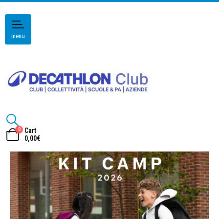
menu
0
Cart
0,00
€