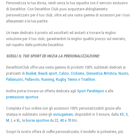
Personalizza la tua divisa, rendi unica la tua squadra con il servizio esclusivo
di Decathlon. Con Decathlon Club puoi acquistare abbigliamento
personalizzato per il tuo club, oltre ad una vasta gamma di accessori per i tuoi
allenamenti e le tue partite.
Un team dedicato è pronto ad ascoltarti ed aiutarti a trovare la miglior
soluzione per il tuo club, garantendoti la miglior qualità prezzo sul mercato,
nel rispetto delle politiche Decathlon.
SCEGLI IL TUO SPORT ED INIZIA LA PERSONALIZZAZIONE:
DecathlonClub offre una vasta gamma di prodotti 100% sublimati dedicati ai
praticanti di
Basket
,
Beach sport
,
Calcio
,
Ciclismo
,
Ginnastica Artistica
,
Nuoto
,
Pallanuoto
,
Pallavolo
,
Running
,
Rugby
,
Tennis
e
Triathlon
.
Inoltre potrai trovare un offerta dedicata agli
Sport Paralimpici
e alle
premiazioni sportive
Completa il tuo ordine con gli accessori 100% personalizzabili grazie alla
stampa in sublimato come gli
asciugamani
, disponibili in 5 misure, dalla
XS
,
S
,
M
,
L
e
XL
, le
borse sportive
da
22
,
40
e
70
litri.
Scopri la nostra offera di cuffie personalizzate, il modello in poliestere, più