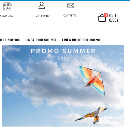
0
Cart
CONTATTACI
AREANEGOZI
IL MIO ACCOUNT
0,00
€
B100-500-900
LINEA R100-500-900
LINEA BB100-300-500-900