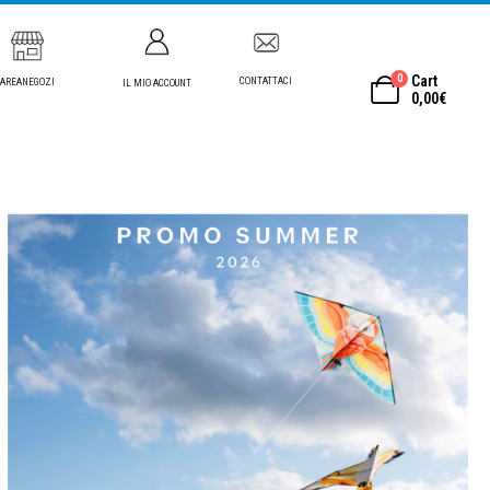
0
Cart
CONTATTACI
AREANEGOZI
IL MIO ACCOUNT
0,00
€