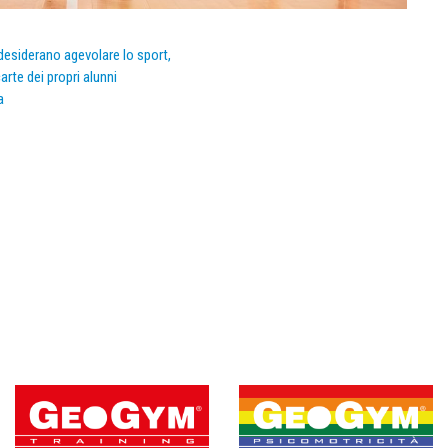
e desiderano agevolare lo sport,
arte dei propri alunni
a