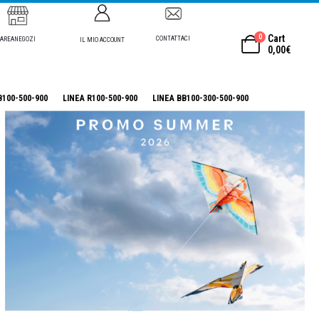
0
Cart
CONTATTACI
AREANEGOZI
IL MIO ACCOUNT
0,00
€
B100-500-900
LINEA R100-500-900
LINEA BB100-300-500-900