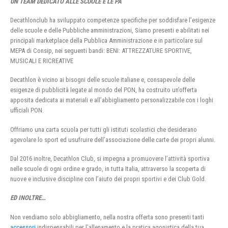
UN TEAM DEDICATO ALLE SCUOLE E LE PA
Decathlonclub ha sviluppato competenze specifiche per soddisfare l’esigenze
delle scuole e delle Pubbliche amministrazioni, Siamo presenti e abilitati nei
principali marketplace della Pubblica Amministrazione e in particolare sul
MEPA di Consip, nei seguenti bandi: BENI: ATTREZZATURE SPORTIVE,
MUSICALI E RICREATIVE
Decathlon è vicino ai bisogni delle scuole italiane e, consapevole delle
esigenze di pubblicità legate al mondo del PON, ha costruito un’offerta
apposita dedicata ai materiali e all’abbigliamento personalizzabile con i loghi
ufficiali PON.
Offriamo una carta scuola per tutti gli istituti scolastici che desiderano
agevolare lo sport ed usufruire dell’associazione delle carte dei propri alunni.
Dal 2016 inoltre, Decathlon Club, si impegna a promuovere l’attività sportiva
nelle scuole di ogni ordine e grado, in tutta Italia, attraverso la scoperta di
nuove e inclusive discipline con l’aiuto dei propri sportivi e dei Club Gold.
ED INOLTRE…
Non vendiamo solo abbigliamento, nella nostra offerta sono presenti tanti
accessori
indispensabili per l’allenamento e la pratica agonistica della tua