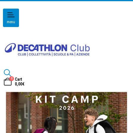
menu
0
Cart
0,00
€