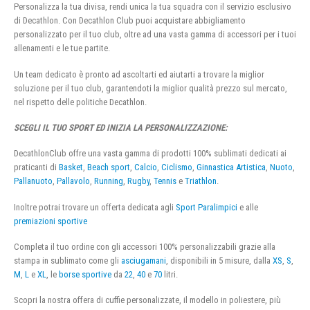
Personalizza la tua divisa, rendi unica la tua squadra con il servizio esclusivo
di Decathlon. Con Decathlon Club puoi acquistare abbigliamento
personalizzato per il tuo club, oltre ad una vasta gamma di accessori per i tuoi
allenamenti e le tue partite.
Un team dedicato è pronto ad ascoltarti ed aiutarti a trovare la miglior
soluzione per il tuo club, garantendoti la miglior qualità prezzo sul mercato,
nel rispetto delle politiche Decathlon.
SCEGLI IL TUO SPORT ED INIZIA LA PERSONALIZZAZIONE:
DecathlonClub offre una vasta gamma di prodotti 100% sublimati dedicati ai
praticanti di
Basket
,
Beach sport
,
Calcio
,
Ciclismo
,
Ginnastica Artistica
,
Nuoto
,
Pallanuoto
,
Pallavolo
,
Running
,
Rugby
,
Tennis
e
Triathlon
.
Inoltre potrai trovare un offerta dedicata agli
Sport Paralimpici
e alle
premiazioni sportive
Completa il tuo ordine con gli accessori 100% personalizzabili grazie alla
stampa in sublimato come gli
asciugamani
, disponibili in 5 misure, dalla
XS
,
S
,
M
,
L
e
XL
, le
borse sportive
da
22
,
40
e
70
litri.
Scopri la nostra offera di cuffie personalizzate, il modello in poliestere, più