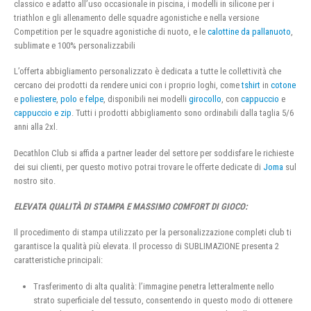
classico e adatto all’uso occasionale in piscina, i modelli in silicone per i
triathlon e gli allenamento delle squadre agonistiche e nella versione
Competition per le squadre agonistiche di nuoto, e le
calottine da pallanuoto
,
sublimate e 100% personalizzabili
L’offerta abbigliamento personalizzato è dedicata a tutte le collettività che
cercano dei prodotti da rendere unici con i proprio loghi, come
tshirt
in
cotone
e
poliestere
,
polo
e
felpe
, disponibili nei modelli
girocollo
, con
cappuccio
e
cappuccio e zip
. Tutti i prodotti abbigliamento sono ordinabili dalla taglia 5/6
anni alla 2xl.
Decathlon Club si affida a partner leader del settore per soddisfare le richieste
dei sui clienti, per questo motivo potrai trovare le offerte dedicate di
Joma
sul
nostro sito.
ELEVATA QUALITÀ DI STAMPA E MASSIMO COMFORT DI GIOCO:
Il procedimento di stampa utilizzato per la personalizzazione completi club ti
garantisce la qualità più elevata. Il processo di SUBLIMAZIONE presenta 2
caratteristiche principali:
Trasferimento di alta qualità: l’immagine penetra letteralmente nello
strato superficiale del tessuto, consentendo in questo modo di ottenere