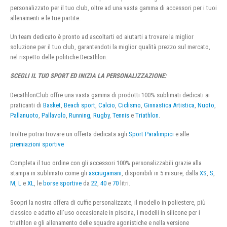
personalizzato per il tuo club, oltre ad una vasta gamma di accessori per i tuoi
allenamenti e le tue partite.
Un team dedicato è pronto ad ascoltarti ed aiutarti a trovare la miglior
soluzione per il tuo club, garantendoti la miglior qualità prezzo sul mercato,
nel rispetto delle politiche Decathlon.
SCEGLI IL TUO SPORT ED INIZIA LA PERSONALIZZAZIONE:
DecathlonClub offre una vasta gamma di prodotti 100% sublimati dedicati ai
praticanti di
Basket
,
Beach sport
,
Calcio
,
Ciclismo
,
Ginnastica Artistica
,
Nuoto
,
Pallanuoto
,
Pallavolo
,
Running
,
Rugby
,
Tennis
e
Triathlon
.
Inoltre potrai trovare un offerta dedicata agli
Sport Paralimpici
e alle
premiazioni sportive
Completa il tuo ordine con gli accessori 100% personalizzabili grazie alla
stampa in sublimato come gli
asciugamani
, disponibili in 5 misure, dalla
XS
,
S
,
M
,
L
e
XL
, le
borse sportive
da
22
,
40
e
70
litri.
Scopri la nostra offera di cuffie personalizzate, il modello in poliestere, più
classico e adatto all’uso occasionale in piscina, i modelli in silicone per i
triathlon e gli allenamento delle squadre agonistiche e nella versione