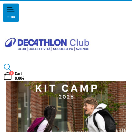
menu
0
Cart
0,00
€