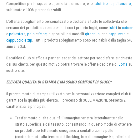
Competition per le squadre agonistiche di nuoto, e le
calottine da pallanuoto
,
sublimate e 100% personalizzabili
L’offerta abbigliamento personalizzato è dedicata a tutte le collettività che
cercano dei prodotti da rendere unici con i proprio loghi, come
tshirt
in
cotone
e
poliestere
,
polo
e
felpe
, disponibili nei modelli
girocollo
, con
cappuccio
e
cappuccio e zip
. Tutti i prodotti abbigliamento sono ordinabili dalla taglia 5/6
anni alla 2xl.
Decathlon Club si affida a partner leader del settore per soddisfare le richieste
dei sui clienti, per questo motivo potrai trovare le offerte dedicate di
Joma
sul
nostro sito.
ELEVATA QUALITÀ DI STAMPA E MASSIMO COMFORT DI GIOCO:
Il procedimento di stampa utilizzato per la personalizzazione completi club ti
garantisce la qualità più elevata. Il processo di SUBLIMAZIONE presenta 2
caratteristiche principali:
Trasferimento di alta qualità: l’immagine penetra letteralmente nello
strato superficiale del tessuto, consentendo in questo modo di ottenere
un prodotto perfettamente omogeneo a contatto con la pelle
(contrariamente alla tecnica del flocking, in cui l’immagine è applicata al