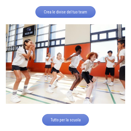
Crea le divise del tuo team
Tutto per la scuola