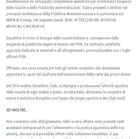
Decathlonclub ha sviluppato competenze specifiche per soddisfare l’esigenze
delle scuole e delle Pubbliche amministrazioni, Siamo presenti e abilitati nei
principali marketplace della Pubblica Amministrazione e in particolare sul
MEPA di Consip, nei seguenti bandi: BENI: ATTREZZATURE SPORTIVE,
MUSICALI E RICREATIVE
Decathlon è vicino ai bisogni delle scuole italiane e, consapevole delle
esigenze di pubblicità legate al mondo del PON, ha costruito un’offerta
apposita dedicata ai materiali e all’abbigliamento personalizzabile con i loghi
ufficiali PON.
Offriamo una carta scuola per tutti gli istituti scolastici che desiderano
agevolare lo sport ed usufruire dell’associazione delle carte dei propri alunni.
Dal 2016 inoltre, Decathlon Club, si impegna a promuovere l’attività sportiva
nelle scuole di ogni ordine e grado, in tutta Italia, attraverso la scoperta di
nuove e inclusive discipline con l’aiuto dei propri sportivi e dei Club Gold.
ED INOLTRE…
Non vendiamo solo abbigliamento, nella nostra offerta sono presenti tanti
accessori
indispensabili per l’allenamento e la pratica agonistica della tua
attività, che non ci è possibile offrirti nella collezione Decathlon. e’ per