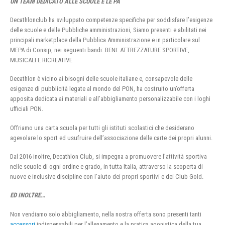
UN TEAM DEDICATO ALLE SCUOLE E LE PA
Decathlonclub ha sviluppato competenze specifiche per soddisfare l’esigenze
delle scuole e delle Pubbliche amministrazioni, Siamo presenti e abilitati nei
principali marketplace della Pubblica Amministrazione e in particolare sul
MEPA di Consip, nei seguenti bandi: BENI: ATTREZZATURE SPORTIVE,
MUSICALI E RICREATIVE
Decathlon è vicino ai bisogni delle scuole italiane e, consapevole delle
esigenze di pubblicità legate al mondo del PON, ha costruito un’offerta
apposita dedicata ai materiali e all’abbigliamento personalizzabile con i loghi
ufficiali PON.
Offriamo una carta scuola per tutti gli istituti scolastici che desiderano
agevolare lo sport ed usufruire dell’associazione delle carte dei propri alunni.
Dal 2016 inoltre, Decathlon Club, si impegna a promuovere l’attività sportiva
nelle scuole di ogni ordine e grado, in tutta Italia, attraverso la scoperta di
nuove e inclusive discipline con l’aiuto dei propri sportivi e dei Club Gold.
ED INOLTRE…
Non vendiamo solo abbigliamento, nella nostra offerta sono presenti tanti
accessori
indispensabili per l’allenamento e la pratica agonistica della tua