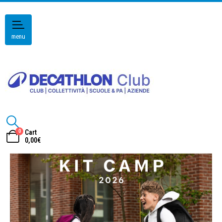
menu
0
Cart
0,00
€