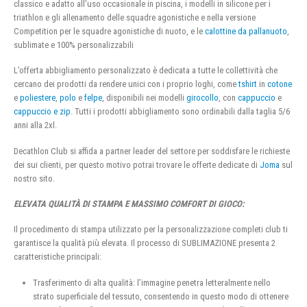
classico e adatto all’uso occasionale in piscina, i modelli in silicone per i
triathlon e gli allenamento delle squadre agonistiche e nella versione
Competition per le squadre agonistiche di nuoto, e le
calottine da pallanuoto
,
sublimate e 100% personalizzabili
L’offerta abbigliamento personalizzato è dedicata a tutte le collettività che
cercano dei prodotti da rendere unici con i proprio loghi, come
tshirt
in
cotone
e
poliestere
,
polo
e
felpe
, disponibili nei modelli
girocollo
, con
cappuccio
e
cappuccio e zip
. Tutti i prodotti abbigliamento sono ordinabili dalla taglia 5/6
anni alla 2xl.
Decathlon Club si affida a partner leader del settore per soddisfare le richieste
dei sui clienti, per questo motivo potrai trovare le offerte dedicate di
Joma
sul
nostro sito.
ELEVATA QUALITÀ DI STAMPA E MASSIMO COMFORT DI GIOCO:
Il procedimento di stampa utilizzato per la personalizzazione completi club ti
garantisce la qualità più elevata. Il processo di SUBLIMAZIONE presenta 2
caratteristiche principali:
Trasferimento di alta qualità: l’immagine penetra letteralmente nello
strato superficiale del tessuto, consentendo in questo modo di ottenere