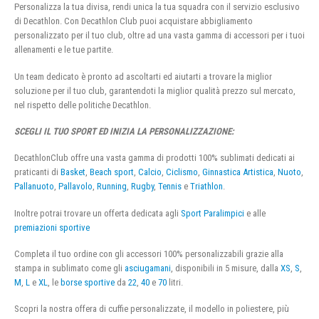
Personalizza la tua divisa, rendi unica la tua squadra con il servizio esclusivo
di Decathlon. Con Decathlon Club puoi acquistare abbigliamento
personalizzato per il tuo club, oltre ad una vasta gamma di accessori per i tuoi
allenamenti e le tue partite.
Un team dedicato è pronto ad ascoltarti ed aiutarti a trovare la miglior
soluzione per il tuo club, garantendoti la miglior qualità prezzo sul mercato,
nel rispetto delle politiche Decathlon.
SCEGLI IL TUO SPORT ED INIZIA LA PERSONALIZZAZIONE:
DecathlonClub offre una vasta gamma di prodotti 100% sublimati dedicati ai
praticanti di
Basket
,
Beach sport
,
Calcio
,
Ciclismo
,
Ginnastica Artistica
,
Nuoto
,
Pallanuoto
,
Pallavolo
,
Running
,
Rugby
,
Tennis
e
Triathlon
.
Inoltre potrai trovare un offerta dedicata agli
Sport Paralimpici
e alle
premiazioni sportive
Completa il tuo ordine con gli accessori 100% personalizzabili grazie alla
stampa in sublimato come gli
asciugamani
, disponibili in 5 misure, dalla
XS
,
S
,
M
,
L
e
XL
, le
borse sportive
da
22
,
40
e
70
litri.
Scopri la nostra offera di cuffie personalizzate, il modello in poliestere, più