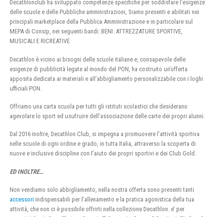
Decathlonclub ha sviluppato competenze specifiche per soddisfare l’esigenze
delle scuole e delle Pubbliche amministrazioni, Siamo presenti e abilitati nei
principali marketplace della Pubblica Amministrazione e in particolare sul
MEPA di Consip, nei seguenti bandi: BENI: ATTREZZATURE SPORTIVE,
MUSICALI E RICREATIVE
Decathlon è vicino ai bisogni delle scuole italiane e, consapevole delle
esigenze di pubblicità legate al mondo del PON, ha costruito un’offerta
apposita dedicata ai materiali e all’abbigliamento personalizzabile con i loghi
ufficiali PON.
Offriamo una carta scuola per tutti gli istituti scolastici che desiderano
agevolare lo sport ed usufruire dell’associazione delle carte dei propri alunni.
Dal 2016 inoltre, Decathlon Club, si impegna a promuovere l’attività sportiva
nelle scuole di ogni ordine e grado, in tutta Italia, attraverso la scoperta di
nuove e inclusive discipline con l’aiuto dei propri sportivi e dei Club Gold.
ED INOLTRE…
Non vendiamo solo abbigliamento, nella nostra offerta sono presenti tanti
accessori
indispensabili per l’allenamento e la pratica agonistica della tua
attività, che non ci è possibile offrirti nella collezione Decathlon. e’ per