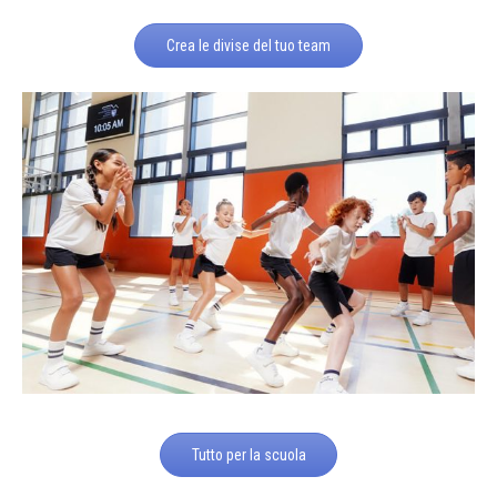
Crea le divise del tuo team
Tutto per la scuola