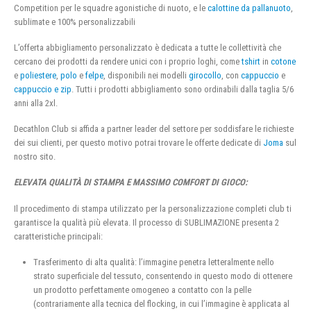
Competition per le squadre agonistiche di nuoto, e le
calottine da pallanuoto
,
sublimate e 100% personalizzabili
L’offerta abbigliamento personalizzato è dedicata a tutte le collettività che
cercano dei prodotti da rendere unici con i proprio loghi, come
tshirt
in
cotone
e
poliestere
,
polo
e
felpe
, disponibili nei modelli
girocollo
, con
cappuccio
e
cappuccio e zip
. Tutti i prodotti abbigliamento sono ordinabili dalla taglia 5/6
anni alla 2xl.
Decathlon Club si affida a partner leader del settore per soddisfare le richieste
dei sui clienti, per questo motivo potrai trovare le offerte dedicate di
Joma
sul
nostro sito.
ELEVATA QUALITÀ DI STAMPA E MASSIMO COMFORT DI GIOCO:
Il procedimento di stampa utilizzato per la personalizzazione completi club ti
garantisce la qualità più elevata. Il processo di SUBLIMAZIONE presenta 2
caratteristiche principali:
Trasferimento di alta qualità: l’immagine penetra letteralmente nello
strato superficiale del tessuto, consentendo in questo modo di ottenere
un prodotto perfettamente omogeneo a contatto con la pelle
(contrariamente alla tecnica del flocking, in cui l’immagine è applicata al