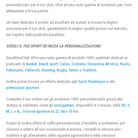
personalizzato per il tuo club, oltre ad una vasta gamma di accessori per i tuoi
allenamenti e le tue partite.
Un team dedicato è pronto ad ascoltarti ed aiutarti a trovare la miglior
soluzione per il tuo club, garantendoti la miglior qualità prezzo sul mercato,
nel rispetto delle politiche Decathlon.
SCEGLI IL TUO SPORT ED INIZIA LA PERSONALIZZAZIONE:
DecathlonClub offre una vasta gamma di prodotti 100% sublimati dedicati ai
praticanti di
Basket
,
Beach sport
,
Calcio
,
Ciclismo
,
Ginnastica Artistica
,
Nuoto
,
Pallanuoto
,
Pallavolo
,
Running
,
Rugby
,
Tennis
e
Triathlon
.
Inoltre potrai trovare un offerta dedicata agli
Sport Paralimpici
e alle
premiazioni sportive
Completa il tuo ordine con gli accessori 100% personalizzabili grazie alla
stampa in sublimato come gli
asciugamani
, disponibili in 5 misure, dalla
XS
,
S
,
M
,
L
e
XL
, le
borse sportive
da
22
,
40
e
70
litri.
Scopri la nostra offera di cuffie personalizzate, il modello in poliestere, più
classico e adatto all’uso occasionale in piscina, i modelli in silicone per i
triathlon e gli allenamento delle squadre agonistiche e nella versione