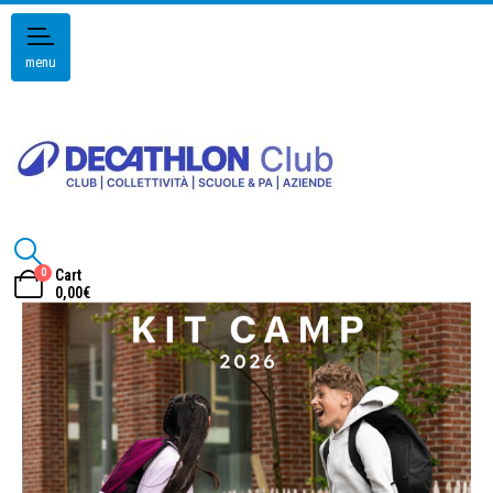
menu
0
Cart
0,00
€