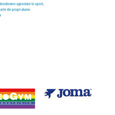
e desiderano agevolare lo sport,
arte dei propri alunni
a