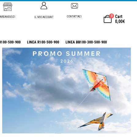
0
Cart
CONTATTACI
AREANEGOZI
IL MIO ACCOUNT
0,00
€
B100-500-900
LINEA R100-500-900
LINEA BB100-300-500-900