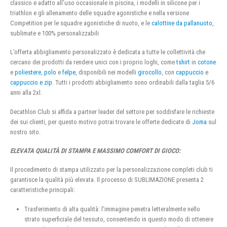
classico e adatto all’uso occasionale in piscina, i modelli in silicone per i
triathlon e gli allenamento delle squadre agonistiche e nella versione
Competition per le squadre agonistiche di nuoto, e le
calottine da pallanuoto
,
sublimate e 100% personalizzabili
L’offerta abbigliamento personalizzato è dedicata a tutte le collettività che
cercano dei prodotti da rendere unici con i proprio loghi, come
tshirt
in
cotone
e
poliestere
,
polo
e
felpe
, disponibili nei modelli
girocollo
, con
cappuccio
e
cappuccio e zip
. Tutti i prodotti abbigliamento sono ordinabili dalla taglia 5/6
anni alla 2xl.
Decathlon Club si affida a partner leader del settore per soddisfare le richieste
dei sui clienti, per questo motivo potrai trovare le offerte dedicate di
Joma
sul
nostro sito.
ELEVATA QUALITÀ DI STAMPA E MASSIMO COMFORT DI GIOCO:
Il procedimento di stampa utilizzato per la personalizzazione completi club ti
garantisce la qualità più elevata. Il processo di SUBLIMAZIONE presenta 2
caratteristiche principali:
Trasferimento di alta qualità: l’immagine penetra letteralmente nello
strato superficiale del tessuto, consentendo in questo modo di ottenere