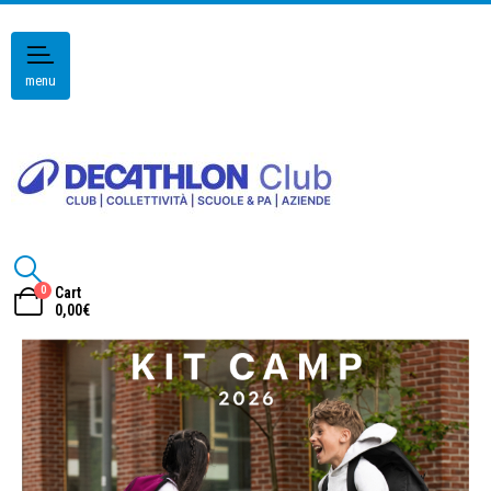
menu
0
Cart
0,00
€