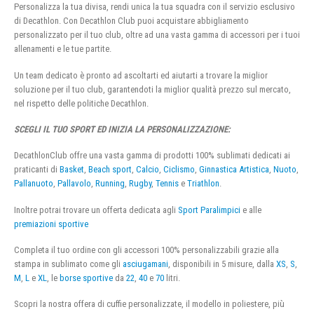
Personalizza la tua divisa, rendi unica la tua squadra con il servizio esclusivo
di Decathlon. Con Decathlon Club puoi acquistare abbigliamento
personalizzato per il tuo club, oltre ad una vasta gamma di accessori per i tuoi
allenamenti e le tue partite.
Un team dedicato è pronto ad ascoltarti ed aiutarti a trovare la miglior
soluzione per il tuo club, garantendoti la miglior qualità prezzo sul mercato,
nel rispetto delle politiche Decathlon.
SCEGLI IL TUO SPORT ED INIZIA LA PERSONALIZZAZIONE:
DecathlonClub offre una vasta gamma di prodotti 100% sublimati dedicati ai
praticanti di
Basket
,
Beach sport
,
Calcio
,
Ciclismo
,
Ginnastica Artistica
,
Nuoto
,
Pallanuoto
,
Pallavolo
,
Running
,
Rugby
,
Tennis
e
Triathlon
.
Inoltre potrai trovare un offerta dedicata agli
Sport Paralimpici
e alle
premiazioni sportive
Completa il tuo ordine con gli accessori 100% personalizzabili grazie alla
stampa in sublimato come gli
asciugamani
, disponibili in 5 misure, dalla
XS
,
S
,
M
,
L
e
XL
, le
borse sportive
da
22
,
40
e
70
litri.
Scopri la nostra offera di cuffie personalizzate, il modello in poliestere, più