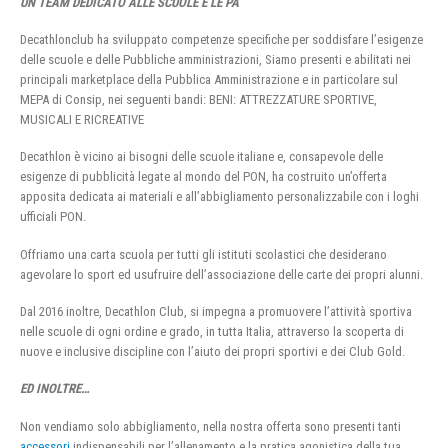
UN TEAM DEDICATO ALLE SCUOLE E LE PA
Decathlonclub ha sviluppato competenze specifiche per soddisfare l’esigenze
delle scuole e delle Pubbliche amministrazioni, Siamo presenti e abilitati nei
principali marketplace della Pubblica Amministrazione e in particolare sul
MEPA di Consip, nei seguenti bandi: BENI: ATTREZZATURE SPORTIVE,
MUSICALI E RICREATIVE
Decathlon è vicino ai bisogni delle scuole italiane e, consapevole delle
esigenze di pubblicità legate al mondo del PON, ha costruito un’offerta
apposita dedicata ai materiali e all’abbigliamento personalizzabile con i loghi
ufficiali PON.
Offriamo una carta scuola per tutti gli istituti scolastici che desiderano
agevolare lo sport ed usufruire dell’associazione delle carte dei propri alunni.
Dal 2016 inoltre, Decathlon Club, si impegna a promuovere l’attività sportiva
nelle scuole di ogni ordine e grado, in tutta Italia, attraverso la scoperta di
nuove e inclusive discipline con l’aiuto dei propri sportivi e dei Club Gold.
ED INOLTRE…
Non vendiamo solo abbigliamento, nella nostra offerta sono presenti tanti
accessori
indispensabili per l’allenamento e la pratica agonistica della tua