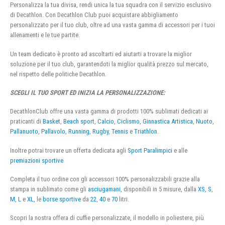
Personalizza la tua divisa, rendi unica la tua squadra con il servizio esclusivo
di Decathlon. Con Decathlon Club puoi acquistare abbigliamento
personalizzato per il tuo club, oltre ad una vasta gamma di accessori per i tuoi
allenamenti e le tue partite.
Un team dedicato è pronto ad ascoltarti ed aiutarti a trovare la miglior
soluzione per il tuo club, garantendoti la miglior qualità prezzo sul mercato,
nel rispetto delle politiche Decathlon.
SCEGLI IL TUO SPORT ED INIZIA LA PERSONALIZZAZIONE:
DecathlonClub offre una vasta gamma di prodotti 100% sublimati dedicati ai
praticanti di
Basket
,
Beach sport
,
Calcio
,
Ciclismo
,
Ginnastica Artistica
,
Nuoto
,
Pallanuoto
,
Pallavolo
,
Running
,
Rugby
,
Tennis
e
Triathlon
.
Inoltre potrai trovare un offerta dedicata agli
Sport Paralimpici
e alle
premiazioni sportive
Completa il tuo ordine con gli accessori 100% personalizzabili grazie alla
stampa in sublimato come gli
asciugamani
, disponibili in 5 misure, dalla
XS
,
S
,
M
,
L
e
XL
, le
borse sportive
da
22
,
40
e
70
litri.
Scopri la nostra offera di cuffie personalizzate, il modello in poliestere, più