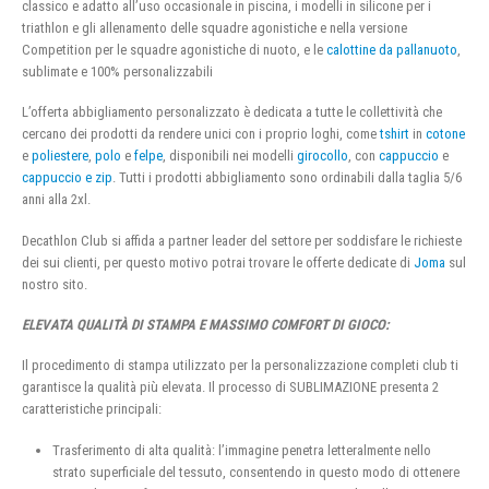
classico e adatto all’uso occasionale in piscina, i modelli in silicone per i
triathlon e gli allenamento delle squadre agonistiche e nella versione
Competition per le squadre agonistiche di nuoto, e le
calottine da pallanuoto
,
sublimate e 100% personalizzabili
L’offerta abbigliamento personalizzato è dedicata a tutte le collettività che
cercano dei prodotti da rendere unici con i proprio loghi, come
tshirt
in
cotone
e
poliestere
,
polo
e
felpe
, disponibili nei modelli
girocollo
, con
cappuccio
e
cappuccio e zip
. Tutti i prodotti abbigliamento sono ordinabili dalla taglia 5/6
anni alla 2xl.
Decathlon Club si affida a partner leader del settore per soddisfare le richieste
dei sui clienti, per questo motivo potrai trovare le offerte dedicate di
Joma
sul
nostro sito.
ELEVATA QUALITÀ DI STAMPA E MASSIMO COMFORT DI GIOCO:
Il procedimento di stampa utilizzato per la personalizzazione completi club ti
garantisce la qualità più elevata. Il processo di SUBLIMAZIONE presenta 2
caratteristiche principali:
Trasferimento di alta qualità: l’immagine penetra letteralmente nello
strato superficiale del tessuto, consentendo in questo modo di ottenere