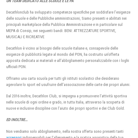
UN TEAM DEDICATO ALLE SCUOLE E LE PA
Decathlonclub ha sviluppato competenze specifiche per soddisfare l’esigenze
delle scuole e delle Pubbliche amministrazioni, Siamo presenti e abilitati nei
principali marketplace della Pubblica Amministrazione e in particolare sul
MEPA di Consip, nei seguenti bandi: BENI: ATTREZZATURE SPORTIVE,
MUSICALI E RICREATIVE
Decathlon è vicino ai bisogni delle scuole italiane e, consapevole delle
esigenze di pubblicità legate al mondo del PON, ha costruito un’offerta
apposita dedicata ai materiali e all’abbigliamento personalizzabile con i loghi
ufficiali PON.
Offriamo una carta scuola per tutti gli istituti scolastici che desiderano
agevolare lo sport ed usufruire dell’associazione delle carte dei propri alunni.
Dal 2016 inoltre, Decathlon Club, si impegna a promuovere l’attività sportiva
nelle scuole di ogni ordine e grado, in tutta Italia, attraverso la scoperta di
nuove e inclusive discipline con l’aiuto dei propri sportivi e dei Club Gold.
ED INOLTRE…
Non vendiamo solo abbigliamento, nella nostra offerta sono presenti tanti
accessori
indispensabili per l’allenamento e la pratica agonistica della tua