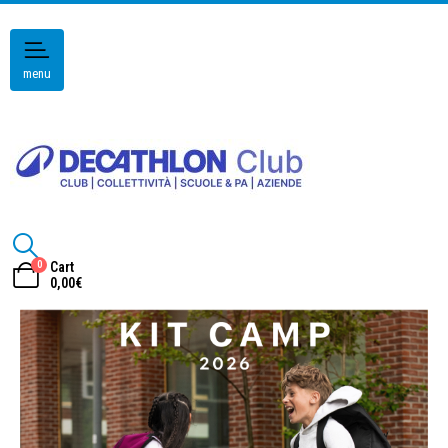
menu
0
Cart
0,00
€