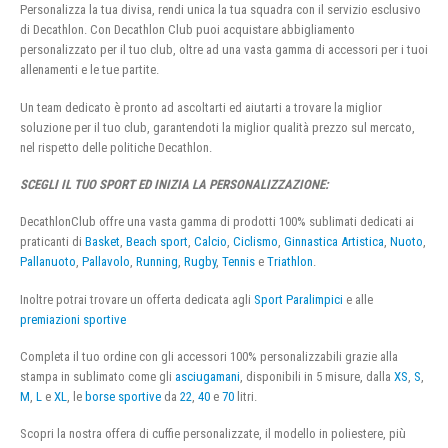
Personalizza la tua divisa, rendi unica la tua squadra con il servizio esclusivo
di Decathlon. Con Decathlon Club puoi acquistare abbigliamento
personalizzato per il tuo club, oltre ad una vasta gamma di accessori per i tuoi
allenamenti e le tue partite.
Un team dedicato è pronto ad ascoltarti ed aiutarti a trovare la miglior
soluzione per il tuo club, garantendoti la miglior qualità prezzo sul mercato,
nel rispetto delle politiche Decathlon.
SCEGLI IL TUO SPORT ED INIZIA LA PERSONALIZZAZIONE:
DecathlonClub offre una vasta gamma di prodotti 100% sublimati dedicati ai
praticanti di
Basket
,
Beach sport
,
Calcio
,
Ciclismo
,
Ginnastica Artistica
,
Nuoto
,
Pallanuoto
,
Pallavolo
,
Running
,
Rugby
,
Tennis
e
Triathlon
.
Inoltre potrai trovare un offerta dedicata agli
Sport Paralimpici
e alle
premiazioni sportive
Completa il tuo ordine con gli accessori 100% personalizzabili grazie alla
stampa in sublimato come gli
asciugamani
, disponibili in 5 misure, dalla
XS
,
S
,
M
,
L
e
XL
, le
borse sportive
da
22
,
40
e
70
litri.
Scopri la nostra offera di cuffie personalizzate, il modello in poliestere, più