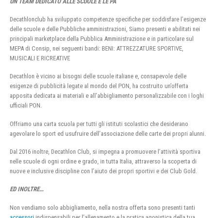
UN TEAM DEDICATO ALLE SCUOLE E LE PA
Decathlonclub ha sviluppato competenze specifiche per soddisfare l’esigenze
delle scuole e delle Pubbliche amministrazioni, Siamo presenti e abilitati nei
principali marketplace della Pubblica Amministrazione e in particolare sul
MEPA di Consip, nei seguenti bandi: BENI: ATTREZZATURE SPORTIVE,
MUSICALI E RICREATIVE
Decathlon è vicino ai bisogni delle scuole italiane e, consapevole delle
esigenze di pubblicità legate al mondo del PON, ha costruito un’offerta
apposita dedicata ai materiali e all’abbigliamento personalizzabile con i loghi
ufficiali PON.
Offriamo una carta scuola per tutti gli istituti scolastici che desiderano
agevolare lo sport ed usufruire dell’associazione delle carte dei propri alunni.
Dal 2016 inoltre, Decathlon Club, si impegna a promuovere l’attività sportiva
nelle scuole di ogni ordine e grado, in tutta Italia, attraverso la scoperta di
nuove e inclusive discipline con l’aiuto dei propri sportivi e dei Club Gold.
ED INOLTRE…
Non vendiamo solo abbigliamento, nella nostra offerta sono presenti tanti
accessori
indispensabili per l’allenamento e la pratica agonistica della tua