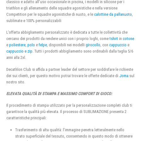
classico e adatto all’uso occasionale in piscina, i modelli in silicone per i
triathlon e gli allenamento delle squadre agonistiche e nella versione
Competition per le squadre agonistiche di nuoto, e le
calottine da pallanuoto
,
sublimate e 100% personalizzabili
L’offerta abbigliamento personalizzato è dedicata a tutte le collettività che
cercano dei prodotti da rendere unici con i proprio loghi, come
tshirt
in
cotone
e
poliestere
,
polo
e
felpe
, disponibili nei modelli
girocollo
, con
cappuccio
e
cappuccio e zip
. Tutti i prodotti abbigliamento sono ordinabili dalla taglia 5/6
anni alla 2xl.
Decathlon Club si affida a partner leader del settore per soddisfare le richieste
dei sui clienti, per questo motivo potrai trovare le offerte dedicate di
Joma
sul
nostro sito.
ELEVATA QUALITÀ DI STAMPA E MASSIMO COMFORT DI GIOCO:
Il procedimento di stampa utilizzato per la personalizzazione completi club ti
garantisce la qualità più elevata. Il processo di SUBLIMAZIONE presenta 2
caratteristiche principali:
Trasferimento di alta qualità: l’immagine penetra letteralmente nello
strato superficiale del tessuto, consentendo in questo modo di ottenere