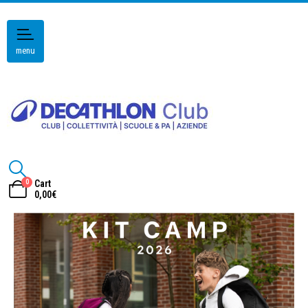
menu
0
Cart
0,00
€