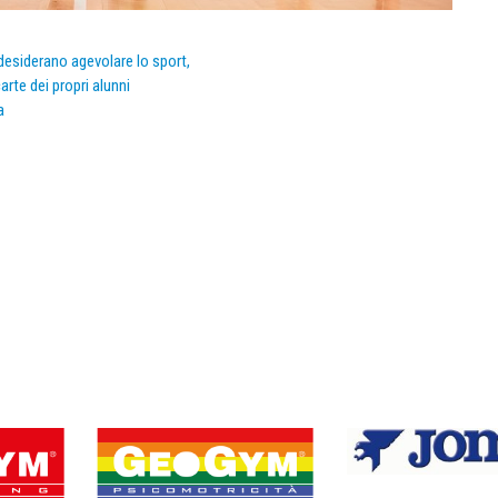
e desiderano agevolare lo sport,
arte dei propri alunni
a