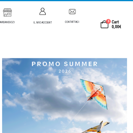
0
Cart
CONTATTACI
AREANEGOZI
IL MIO ACCOUNT
0,00
€