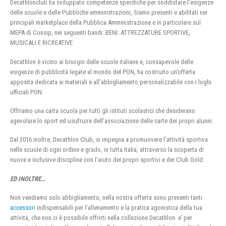
Decathlonclub ha sviluppato competenze specifiche per soddisfare l’esigenze
delle scuole e delle Pubbliche amministrazioni, Siamo presenti e abilitati nei
principali marketplace della Pubblica Amministrazione e in particolare sul
MEPA di Consip, nei seguenti bandi: BENI: ATTREZZATURE SPORTIVE,
MUSICALI E RICREATIVE
Decathlon è vicino ai bisogni delle scuole italiane e, consapevole delle
esigenze di pubblicità legate al mondo del PON, ha costruito un’offerta
apposita dedicata ai materiali e all’abbigliamento personalizzabile con i loghi
ufficiali PON.
Offriamo una carta scuola per tutti gli istituti scolastici che desiderano
agevolare lo sport ed usufruire dell’associazione delle carte dei propri alunni.
Dal 2016 inoltre, Decathlon Club, si impegna a promuovere l’attività sportiva
nelle scuole di ogni ordine e grado, in tutta Italia, attraverso la scoperta di
nuove e inclusive discipline con l’aiuto dei propri sportivi e dei Club Gold.
ED INOLTRE…
Non vendiamo solo abbigliamento, nella nostra offerta sono presenti tanti
accessori
indispensabili per l’allenamento e la pratica agonistica della tua
attività, che non ci è possibile offrirti nella collezione Decathlon. e’ per