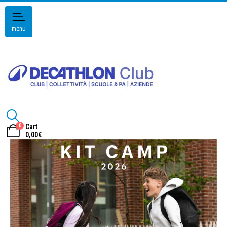
menu
0
Cart
0,00
€