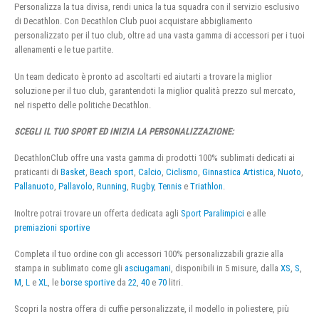
Personalizza la tua divisa, rendi unica la tua squadra con il servizio esclusivo
di Decathlon. Con Decathlon Club puoi acquistare abbigliamento
personalizzato per il tuo club, oltre ad una vasta gamma di accessori per i tuoi
allenamenti e le tue partite.
Un team dedicato è pronto ad ascoltarti ed aiutarti a trovare la miglior
soluzione per il tuo club, garantendoti la miglior qualità prezzo sul mercato,
nel rispetto delle politiche Decathlon.
SCEGLI IL TUO SPORT ED INIZIA LA PERSONALIZZAZIONE:
DecathlonClub offre una vasta gamma di prodotti 100% sublimati dedicati ai
praticanti di
Basket
,
Beach sport
,
Calcio
,
Ciclismo
,
Ginnastica Artistica
,
Nuoto
,
Pallanuoto
,
Pallavolo
,
Running
,
Rugby
,
Tennis
e
Triathlon
.
Inoltre potrai trovare un offerta dedicata agli
Sport Paralimpici
e alle
premiazioni sportive
Completa il tuo ordine con gli accessori 100% personalizzabili grazie alla
stampa in sublimato come gli
asciugamani
, disponibili in 5 misure, dalla
XS
,
S
,
M
,
L
e
XL
, le
borse sportive
da
22
,
40
e
70
litri.
Scopri la nostra offera di cuffie personalizzate, il modello in poliestere, più