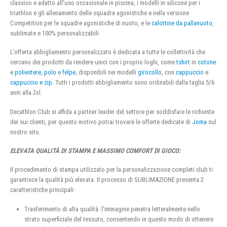
classico e adatto all’uso occasionale in piscina, i modelli in silicone per i
triathlon e gli allenamento delle squadre agonistiche e nella versione
Competition per le squadre agonistiche di nuoto, e le
calottine da pallanuoto
,
sublimate e 100% personalizzabili
L’offerta abbigliamento personalizzato è dedicata a tutte le collettività che
cercano dei prodotti da rendere unici con i proprio loghi, come
tshirt
in
cotone
e
poliestere
,
polo
e
felpe
, disponibili nei modelli
girocollo
, con
cappuccio
e
cappuccio e zip
. Tutti i prodotti abbigliamento sono ordinabili dalla taglia 5/6
anni alla 2xl.
Decathlon Club si affida a partner leader del settore per soddisfare le richieste
dei sui clienti, per questo motivo potrai trovare le offerte dedicate di
Joma
sul
nostro sito.
ELEVATA QUALITÀ DI STAMPA E MASSIMO COMFORT DI GIOCO:
Il procedimento di stampa utilizzato per la personalizzazione completi club ti
garantisce la qualità più elevata. Il processo di SUBLIMAZIONE presenta 2
caratteristiche principali:
Trasferimento di alta qualità: l’immagine penetra letteralmente nello
strato superficiale del tessuto, consentendo in questo modo di ottenere