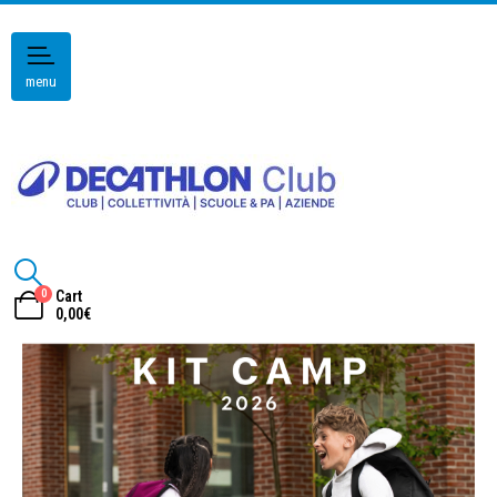
menu
0
Cart
0,00
€