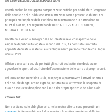
UN TEAM DEDICATO ALLE SCUOLE E LE PA
Decathlonclub ha sviluppato competenze specifiche per soddisfare l’esigenze
delle scuole e delle Pubbliche amministrazioni, Siamo presenti e abilitati nei
principali marketplace della Pubblica Amministrazione e in particolare sul
MEPA di Consip, nei seguenti bandi: BENI: ATTREZZATURE SPORTIVE,
MUSICALI E RICREATIVE
Decathlon è vicino ai bisogni delle scuole italiane e, consapevole delle
esigenze di pubblicità legate al mondo del PON, ha costruito un’offerta
apposita dedicata ai materiali e all’abbigliamento personalizzabile con i loghi
ufficiali PON.
Offriamo una carta scuola per tutti gli istituti scolastici che desiderano
agevolare lo sport ed usufruire dell’associazione delle carte dei propri alunni.
Dal 2016 inoltre, Decathlon Club, si impegna a promuovere l’attività sportiva
nelle scuole di ogni ordine e grado, in tutta Italia, attraverso la scoperta di
nuove e inclusive discipline con l’aiuto dei propri sportivi e dei Club Gold.
ED INOLTRE…
Non vendiamo solo abbigliamento, nella nostra offerta sono presenti tanti
accessori
indispensabili per l’allenamento e la pratica agonistica della tua