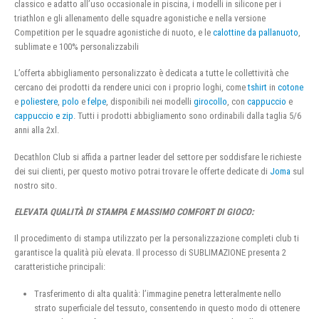
classico e adatto all’uso occasionale in piscina, i modelli in silicone per i
triathlon e gli allenamento delle squadre agonistiche e nella versione
Competition per le squadre agonistiche di nuoto, e le
calottine da pallanuoto
,
sublimate e 100% personalizzabili
L’offerta abbigliamento personalizzato è dedicata a tutte le collettività che
cercano dei prodotti da rendere unici con i proprio loghi, come
tshirt
in
cotone
e
poliestere
,
polo
e
felpe
, disponibili nei modelli
girocollo
, con
cappuccio
e
cappuccio e zip
. Tutti i prodotti abbigliamento sono ordinabili dalla taglia 5/6
anni alla 2xl.
Decathlon Club si affida a partner leader del settore per soddisfare le richieste
dei sui clienti, per questo motivo potrai trovare le offerte dedicate di
Joma
sul
nostro sito.
ELEVATA QUALITÀ DI STAMPA E MASSIMO COMFORT DI GIOCO:
Il procedimento di stampa utilizzato per la personalizzazione completi club ti
garantisce la qualità più elevata. Il processo di SUBLIMAZIONE presenta 2
caratteristiche principali:
Trasferimento di alta qualità: l’immagine penetra letteralmente nello
strato superficiale del tessuto, consentendo in questo modo di ottenere