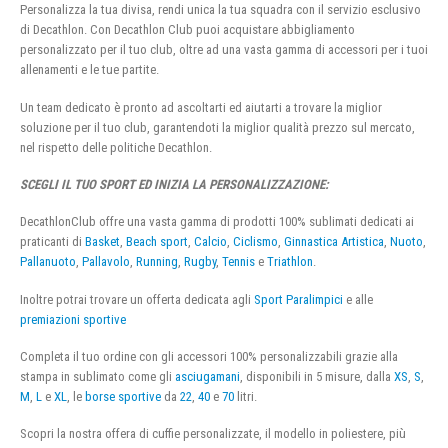
Personalizza la tua divisa, rendi unica la tua squadra con il servizio esclusivo
di Decathlon. Con Decathlon Club puoi acquistare abbigliamento
personalizzato per il tuo club, oltre ad una vasta gamma di accessori per i tuoi
allenamenti e le tue partite.
Un team dedicato è pronto ad ascoltarti ed aiutarti a trovare la miglior
soluzione per il tuo club, garantendoti la miglior qualità prezzo sul mercato,
nel rispetto delle politiche Decathlon.
SCEGLI IL TUO SPORT ED INIZIA LA PERSONALIZZAZIONE:
DecathlonClub offre una vasta gamma di prodotti 100% sublimati dedicati ai
praticanti di
Basket
,
Beach sport
,
Calcio
,
Ciclismo
,
Ginnastica Artistica
,
Nuoto
,
Pallanuoto
,
Pallavolo
,
Running
,
Rugby
,
Tennis
e
Triathlon
.
Inoltre potrai trovare un offerta dedicata agli
Sport Paralimpici
e alle
premiazioni sportive
Completa il tuo ordine con gli accessori 100% personalizzabili grazie alla
stampa in sublimato come gli
asciugamani
, disponibili in 5 misure, dalla
XS
,
S
,
M
,
L
e
XL
, le
borse sportive
da
22
,
40
e
70
litri.
Scopri la nostra offera di cuffie personalizzate, il modello in poliestere, più