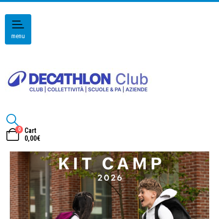
menu
0
Cart
0,00
€