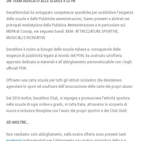
UN TEAM DEDICATO ALLE SCUOLE E LE PA
Decathlonclub ha sviluppato competenze specifiche per soddisfare l’esigenze
delle scuole e delle Pubbliche amministrazioni, Siamo presenti e abilitati nei
principali marketplace della Pubblica Amministrazione e in particolare sul
MEPA di Consip, nei seguenti bandi: BENI: ATTREZZATURE SPORTIVE,
MUSICALI E RICREATIVE
Decathlon è vicino ai bisogni delle scuole italiane e, consapevole delle
esigenze di pubblicità legate al mondo del PON, ha costruito un’offerta
apposita dedicata ai materiali e all’abbigliamento personalizzabile con i loghi
ufficiali PON.
Offriamo una carta scuola per tutti gli istituti scolastici che desiderano
agevolare lo sport ed usufruire dell’associazione delle carte dei propri alunni.
Dal 2016 inoltre, Decathlon Club, si impegna a promuovere l’attività sportiva
nelle scuole di ogni ordine e grado, in tutta Italia, attraverso la scoperta di
nuove e inclusive discipline con l’aiuto dei propri sportivi e dei Club Gold.
ED INOLTRE…
Non vendiamo solo abbigliamento, nella nostra offerta sono presenti tanti
accessori
indispensabili per l’allenamento e la pratica agonistica della tua