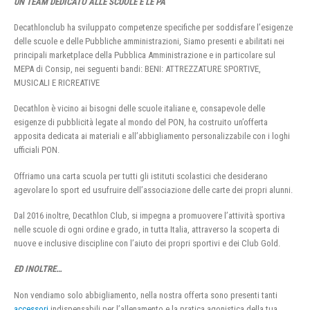
UN TEAM DEDICATO ALLE SCUOLE E LE PA
Decathlonclub ha sviluppato competenze specifiche per soddisfare l’esigenze
delle scuole e delle Pubbliche amministrazioni, Siamo presenti e abilitati nei
principali marketplace della Pubblica Amministrazione e in particolare sul
MEPA di Consip, nei seguenti bandi: BENI: ATTREZZATURE SPORTIVE,
MUSICALI E RICREATIVE
Decathlon è vicino ai bisogni delle scuole italiane e, consapevole delle
esigenze di pubblicità legate al mondo del PON, ha costruito un’offerta
apposita dedicata ai materiali e all’abbigliamento personalizzabile con i loghi
ufficiali PON.
Offriamo una carta scuola per tutti gli istituti scolastici che desiderano
agevolare lo sport ed usufruire dell’associazione delle carte dei propri alunni.
Dal 2016 inoltre, Decathlon Club, si impegna a promuovere l’attività sportiva
nelle scuole di ogni ordine e grado, in tutta Italia, attraverso la scoperta di
nuove e inclusive discipline con l’aiuto dei propri sportivi e dei Club Gold.
ED INOLTRE…
Non vendiamo solo abbigliamento, nella nostra offerta sono presenti tanti
accessori
indispensabili per l’allenamento e la pratica agonistica della tua