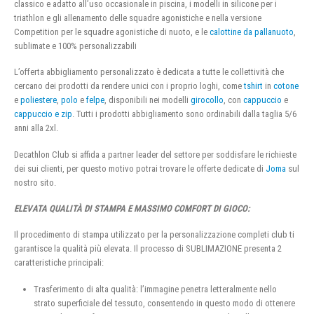
classico e adatto all’uso occasionale in piscina, i modelli in silicone per i
triathlon e gli allenamento delle squadre agonistiche e nella versione
Competition per le squadre agonistiche di nuoto, e le
calottine da pallanuoto
,
sublimate e 100% personalizzabili
L’offerta abbigliamento personalizzato è dedicata a tutte le collettività che
cercano dei prodotti da rendere unici con i proprio loghi, come
tshirt
in
cotone
e
poliestere
,
polo
e
felpe
, disponibili nei modelli
girocollo
, con
cappuccio
e
cappuccio e zip
. Tutti i prodotti abbigliamento sono ordinabili dalla taglia 5/6
anni alla 2xl.
Decathlon Club si affida a partner leader del settore per soddisfare le richieste
dei sui clienti, per questo motivo potrai trovare le offerte dedicate di
Joma
sul
nostro sito.
ELEVATA QUALITÀ DI STAMPA E MASSIMO COMFORT DI GIOCO:
Il procedimento di stampa utilizzato per la personalizzazione completi club ti
garantisce la qualità più elevata. Il processo di SUBLIMAZIONE presenta 2
caratteristiche principali:
Trasferimento di alta qualità: l’immagine penetra letteralmente nello
strato superficiale del tessuto, consentendo in questo modo di ottenere