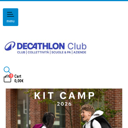
menu
0
Cart
0,00
€