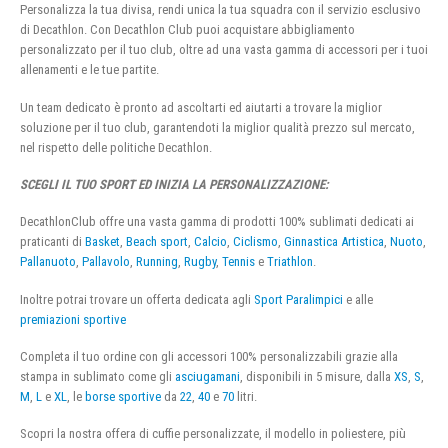
Personalizza la tua divisa, rendi unica la tua squadra con il servizio esclusivo
di Decathlon. Con Decathlon Club puoi acquistare abbigliamento
personalizzato per il tuo club, oltre ad una vasta gamma di accessori per i tuoi
allenamenti e le tue partite.
Un team dedicato è pronto ad ascoltarti ed aiutarti a trovare la miglior
soluzione per il tuo club, garantendoti la miglior qualità prezzo sul mercato,
nel rispetto delle politiche Decathlon.
SCEGLI IL TUO SPORT ED INIZIA LA PERSONALIZZAZIONE:
DecathlonClub offre una vasta gamma di prodotti 100% sublimati dedicati ai
praticanti di
Basket
,
Beach sport
,
Calcio
,
Ciclismo
,
Ginnastica Artistica
,
Nuoto
,
Pallanuoto
,
Pallavolo
,
Running
,
Rugby
,
Tennis
e
Triathlon
.
Inoltre potrai trovare un offerta dedicata agli
Sport Paralimpici
e alle
premiazioni sportive
Completa il tuo ordine con gli accessori 100% personalizzabili grazie alla
stampa in sublimato come gli
asciugamani
, disponibili in 5 misure, dalla
XS
,
S
,
M
,
L
e
XL
, le
borse sportive
da
22
,
40
e
70
litri.
Scopri la nostra offera di cuffie personalizzate, il modello in poliestere, più