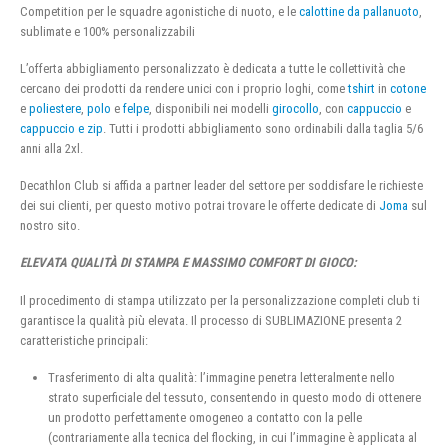
Competition per le squadre agonistiche di nuoto, e le
calottine da pallanuoto
,
sublimate e 100% personalizzabili
L’offerta abbigliamento personalizzato è dedicata a tutte le collettività che
cercano dei prodotti da rendere unici con i proprio loghi, come
tshirt
in
cotone
e
poliestere
,
polo
e
felpe
, disponibili nei modelli
girocollo
, con
cappuccio
e
cappuccio e zip
. Tutti i prodotti abbigliamento sono ordinabili dalla taglia 5/6
anni alla 2xl.
Decathlon Club si affida a partner leader del settore per soddisfare le richieste
dei sui clienti, per questo motivo potrai trovare le offerte dedicate di
Joma
sul
nostro sito.
ELEVATA QUALITÀ DI STAMPA E MASSIMO COMFORT DI GIOCO:
Il procedimento di stampa utilizzato per la personalizzazione completi club ti
garantisce la qualità più elevata. Il processo di SUBLIMAZIONE presenta 2
caratteristiche principali:
Trasferimento di alta qualità: l’immagine penetra letteralmente nello
strato superficiale del tessuto, consentendo in questo modo di ottenere
un prodotto perfettamente omogeneo a contatto con la pelle
(contrariamente alla tecnica del flocking, in cui l’immagine è applicata al