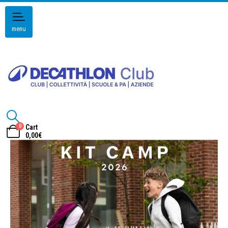
menu
0
Cart
0,00
€