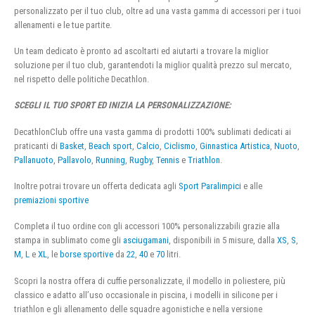
personalizzato per il tuo club, oltre ad una vasta gamma di accessori per i tuoi
allenamenti e le tue partite.
Un team dedicato è pronto ad ascoltarti ed aiutarti a trovare la miglior
soluzione per il tuo club, garantendoti la miglior qualità prezzo sul mercato,
nel rispetto delle politiche Decathlon.
SCEGLI IL TUO SPORT ED INIZIA LA PERSONALIZZAZIONE:
DecathlonClub offre una vasta gamma di prodotti 100% sublimati dedicati ai
praticanti di
Basket
,
Beach sport
,
Calcio
,
Ciclismo
,
Ginnastica Artistica
,
Nuoto
,
Pallanuoto
,
Pallavolo
,
Running
,
Rugby
,
Tennis
e
Triathlon
.
Inoltre potrai trovare un offerta dedicata agli
Sport Paralimpici
e alle
premiazioni sportive
Completa il tuo ordine con gli accessori 100% personalizzabili grazie alla
stampa in sublimato come gli
asciugamani
, disponibili in 5 misure, dalla
XS
,
S
,
M
,
L
e
XL
, le
borse sportive
da
22
,
40
e
70
litri.
Scopri la nostra offera di cuffie personalizzate, il modello in poliestere, più
classico e adatto all’uso occasionale in piscina, i modelli in silicone per i
triathlon e gli allenamento delle squadre agonistiche e nella versione