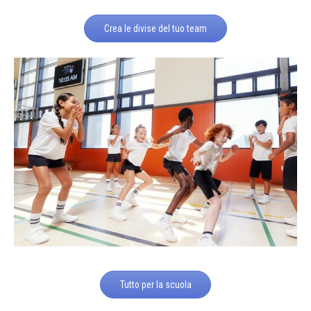
Crea le divise del tuo team
Tutto per la scuola