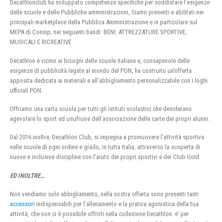
Decathlonclub ha sviluppato competenze specifiche per soddisfare l’esigenze
delle scuole e delle Pubbliche amministrazioni, Siamo presenti e abilitati nei
principali marketplace della Pubblica Amministrazione e in particolare sul
MEPA di Consip, nei seguenti bandi: BENI: ATTREZZATURE SPORTIVE,
MUSICALI E RICREATIVE
Decathlon è vicino ai bisogni delle scuole italiane e, consapevole delle
esigenze di pubblicità legate al mondo del PON, ha costruito un’offerta
apposita dedicata ai materiali e all’abbigliamento personalizzabile con i loghi
ufficiali PON.
Offriamo una carta scuola per tutti gli istituti scolastici che desiderano
agevolare lo sport ed usufruire dell’associazione delle carte dei propri alunni.
Dal 2016 inoltre, Decathlon Club, si impegna a promuovere l’attività sportiva
nelle scuole di ogni ordine e grado, in tutta Italia, attraverso la scoperta di
nuove e inclusive discipline con l’aiuto dei propri sportivi e dei Club Gold.
ED INOLTRE…
Non vendiamo solo abbigliamento, nella nostra offerta sono presenti tanti
accessori
indispensabili per l’allenamento e la pratica agonistica della tua
attività, che non ci è possibile offrirti nella collezione Decathlon. e’ per