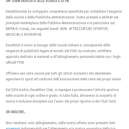
UN TEAM DEDICATO ALLE SCUOLE E LE PA
Decathlonclub ha sviluppato competenze specifiche per soddisfare l’esigenze
delle scuole e delle Pubbliche amministrazioni, Siamo presenti e abilitati nei
principali marketplace della Pubblica Amministrazione e in particolare sul
MEPA di Consip, nei seguenti bandi: BENI: ATTREZZATURE SPORTIVE,
MUSICALI E RICREATIVE
Decathlon è vicino ai bisogni delle scuole italiane e, consapevole delle
esigenze di pubblicità legate al mondo del PON, ha costruito un’offerta
apposita dedicata ai materiali e all’abbigliamento personalizzabile con i loghi
ufficiali PON.
Offriamo una carta scuola per tutti gli istituti scolastici che desiderano
agevolare lo sport ed usufruire dell’associazione delle carte dei propri alunni.
Dal 2016 inoltre, Decathlon Club, si impegna a promuovere l’attività sportiva
nelle scuole di ogni ordine e grado, in tutta Italia, attraverso la scoperta di
nuove e inclusive discipline con l’aiuto dei propri sportivi e dei Club Gold.
ED INOLTRE…
Non vendiamo solo abbigliamento, nella nostra offerta sono presenti tanti
accessori
indispensabili per l’allenamento e la pratica agonistica della tua