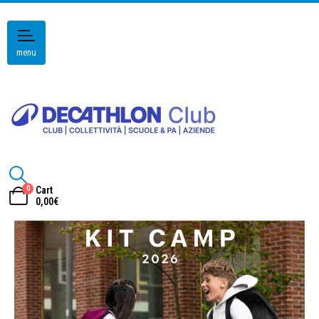
menu
0
Cart
0,00
€