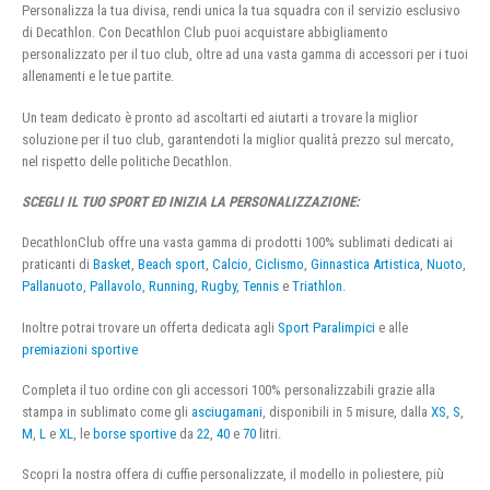
Personalizza la tua divisa, rendi unica la tua squadra con il servizio esclusivo
di Decathlon. Con Decathlon Club puoi acquistare abbigliamento
personalizzato per il tuo club, oltre ad una vasta gamma di accessori per i tuoi
allenamenti e le tue partite.
Un team dedicato è pronto ad ascoltarti ed aiutarti a trovare la miglior
soluzione per il tuo club, garantendoti la miglior qualità prezzo sul mercato,
nel rispetto delle politiche Decathlon.
SCEGLI IL TUO SPORT ED INIZIA LA PERSONALIZZAZIONE:
DecathlonClub offre una vasta gamma di prodotti 100% sublimati dedicati ai
praticanti di
Basket
,
Beach sport
,
Calcio
,
Ciclismo
,
Ginnastica Artistica
,
Nuoto
,
Pallanuoto
,
Pallavolo
,
Running
,
Rugby
,
Tennis
e
Triathlon
.
Inoltre potrai trovare un offerta dedicata agli
Sport Paralimpici
e alle
premiazioni sportive
Completa il tuo ordine con gli accessori 100% personalizzabili grazie alla
stampa in sublimato come gli
asciugamani
, disponibili in 5 misure, dalla
XS
,
S
,
M
,
L
e
XL
, le
borse sportive
da
22
,
40
e
70
litri.
Scopri la nostra offera di cuffie personalizzate, il modello in poliestere, più