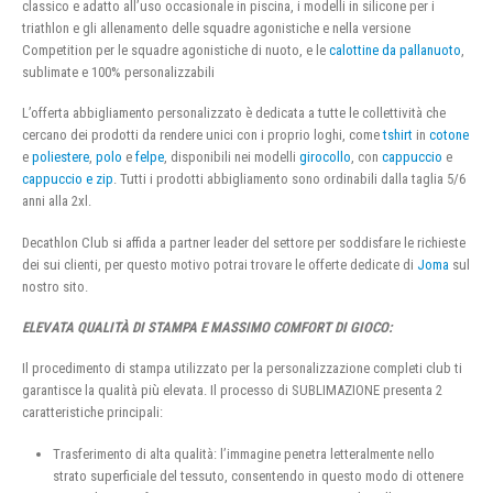
classico e adatto all’uso occasionale in piscina, i modelli in silicone per i
triathlon e gli allenamento delle squadre agonistiche e nella versione
Competition per le squadre agonistiche di nuoto, e le
calottine da pallanuoto
,
sublimate e 100% personalizzabili
L’offerta abbigliamento personalizzato è dedicata a tutte le collettività che
cercano dei prodotti da rendere unici con i proprio loghi, come
tshirt
in
cotone
e
poliestere
,
polo
e
felpe
, disponibili nei modelli
girocollo
, con
cappuccio
e
cappuccio e zip
. Tutti i prodotti abbigliamento sono ordinabili dalla taglia 5/6
anni alla 2xl.
Decathlon Club si affida a partner leader del settore per soddisfare le richieste
dei sui clienti, per questo motivo potrai trovare le offerte dedicate di
Joma
sul
nostro sito.
ELEVATA QUALITÀ DI STAMPA E MASSIMO COMFORT DI GIOCO:
Il procedimento di stampa utilizzato per la personalizzazione completi club ti
garantisce la qualità più elevata. Il processo di SUBLIMAZIONE presenta 2
caratteristiche principali:
Trasferimento di alta qualità: l’immagine penetra letteralmente nello
strato superficiale del tessuto, consentendo in questo modo di ottenere