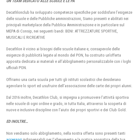
UN TEAM DEDICATO ALLE SCUOLE E LE PA
Decathlonclub ha sviluppato competenze specifiche per soddisfare l’esigenze
delle scuole e delle Pubbliche amministrazioni, Siamo presenti e abilitati nei
principali marketplace della Pubblica Amministrazione e in particolare sul
MEPA di Consip, nei seguenti bandi: BENI: ATTREZZATURE SPORTIVE,
MUSICALI E RICREATIVE
Decathlon è vicino ai bisogni delle scuole italiane e, consapevole delle
esigenze di pubblicità legate al mondo del PON, ha costruito un’offerta
apposita dedicata ai materiali e all’abbigliamento personalizzabile con i loghi
ufficiali PON.
Offriamo una carta scuola per tutti gli istituti scolastici che desiderano
agevolare lo sport ed usufruire dell’associazione delle carte dei propri alunni.
Dal 2016 inoltre, Decathlon Club, si impegna a promuovere l’attività sportiva
nelle scuole di ogni ordine e grado, in tutta Italia, attraverso la scoperta di
nuove e inclusive discipline con l’aiuto dei propri sportivi e dei Club Gold.
ED INOLTRE…
Non vendiamo solo abbigliamento, nella nostra offerta sono presenti tanti
accessori
indispensabili per l’allenamento e la pratica agonistica della tua