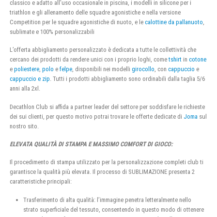
classico e adatto all’uso occasionale in piscina, i modelli in silicone per i
triathlon e gli allenamento delle squadre agonistiche e nella versione
Competition per le squadre agonistiche di nuoto, e le
calottine da pallanuoto
,
sublimate e 100% personalizzabili
L’offerta abbigliamento personalizzato è dedicata a tutte le collettività che
cercano dei prodotti da rendere unici con i proprio loghi, come
tshirt
in
cotone
e
poliestere
,
polo
e
felpe
, disponibili nei modelli
girocollo
, con
cappuccio
e
cappuccio e zip
. Tutti i prodotti abbigliamento sono ordinabili dalla taglia 5/6
anni alla 2xl.
Decathlon Club si affida a partner leader del settore per soddisfare le richieste
dei sui clienti, per questo motivo potrai trovare le offerte dedicate di
Joma
sul
nostro sito.
ELEVATA QUALITÀ DI STAMPA E MASSIMO COMFORT DI GIOCO:
Il procedimento di stampa utilizzato per la personalizzazione completi club ti
garantisce la qualità più elevata. Il processo di SUBLIMAZIONE presenta 2
caratteristiche principali:
Trasferimento di alta qualità: l’immagine penetra letteralmente nello
strato superficiale del tessuto, consentendo in questo modo di ottenere