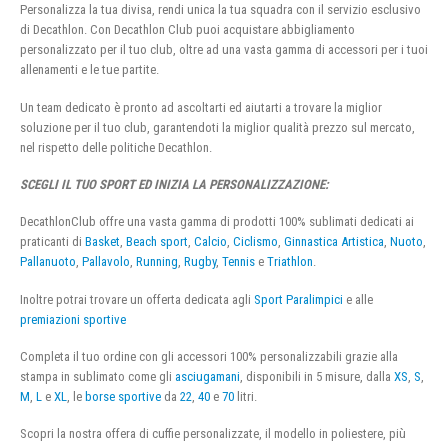
Personalizza la tua divisa, rendi unica la tua squadra con il servizio esclusivo
di Decathlon. Con Decathlon Club puoi acquistare abbigliamento
personalizzato per il tuo club, oltre ad una vasta gamma di accessori per i tuoi
allenamenti e le tue partite.
Un team dedicato è pronto ad ascoltarti ed aiutarti a trovare la miglior
soluzione per il tuo club, garantendoti la miglior qualità prezzo sul mercato,
nel rispetto delle politiche Decathlon.
SCEGLI IL TUO SPORT ED INIZIA LA PERSONALIZZAZIONE:
DecathlonClub offre una vasta gamma di prodotti 100% sublimati dedicati ai
praticanti di
Basket
,
Beach sport
,
Calcio
,
Ciclismo
,
Ginnastica Artistica
,
Nuoto
,
Pallanuoto
,
Pallavolo
,
Running
,
Rugby
,
Tennis
e
Triathlon
.
Inoltre potrai trovare un offerta dedicata agli
Sport Paralimpici
e alle
premiazioni sportive
Completa il tuo ordine con gli accessori 100% personalizzabili grazie alla
stampa in sublimato come gli
asciugamani
, disponibili in 5 misure, dalla
XS
,
S
,
M
,
L
e
XL
, le
borse sportive
da
22
,
40
e
70
litri.
Scopri la nostra offera di cuffie personalizzate, il modello in poliestere, più