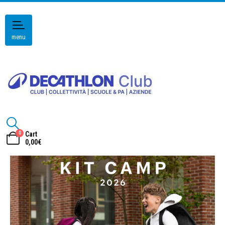
menu
0
Cart
0,00
€