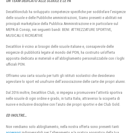
UN TEAM DEDICATO ALLE SCUOLE E LE PA
Decathlonclub ha sviluppato competenze specifiche per soddisfare l’esigenze
delle scuole e delle Pubbliche amministrazioni, Siamo presenti e abilitati nei
principali marketplace della Pubblica Amministrazione e in particolare sul
MEPA di Consip, nei seguenti bandi: BENI: ATTREZZATURE SPORTIVE,
MUSICALI E RICREATIVE
Decathlon è vicino ai bisogni delle scuole italiane e, consapevole delle
esigenze di pubblicità legate al mondo del PON, ha costruito un’offerta
apposita dedicata ai materiali e all’abbigliamento personalizzabile con i loghi
ufficiali PON.
Offriamo una carta scuola per tutti gli istituti scolastici che desiderano
agevolare lo sport ed usufruire dell’associazione delle carte dei propri alunni.
Dal 2016 inoltre, Decathlon Club, si impegna a promuovere l’attività sportiva
nelle scuole di ogni ordine e grado, in tutta Italia, attraverso la scoperta di
nuove e inclusive discipline con l’aiuto dei propri sportivi e dei Club Gold.
ED INOLTRE…
Non vendiamo solo abbigliamento, nella nostra offerta sono presenti tanti
accessori
indispensabili per l’allenamento e la pratica agonistica della tua