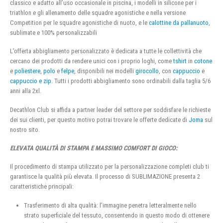
classico e adatto all’uso occasionale in piscina, i modelli in silicone per i
triathlon e gli allenamento delle squadre agonistiche e nella versione
Competition per le squadre agonistiche di nuoto, e le
calottine da pallanuoto
,
sublimate e 100% personalizzabili
L’offerta abbigliamento personalizzato è dedicata a tutte le collettività che
cercano dei prodotti da rendere unici con i proprio loghi, come
tshirt
in
cotone
e
poliestere
,
polo
e
felpe
, disponibili nei modelli
girocollo
, con
cappuccio
e
cappuccio e zip
. Tutti i prodotti abbigliamento sono ordinabili dalla taglia 5/6
anni alla 2xl.
Decathlon Club si affida a partner leader del settore per soddisfare le richieste
dei sui clienti, per questo motivo potrai trovare le offerte dedicate di
Joma
sul
nostro sito.
ELEVATA QUALITÀ DI STAMPA E MASSIMO COMFORT DI GIOCO:
Il procedimento di stampa utilizzato per la personalizzazione completi club ti
garantisce la qualità più elevata. Il processo di SUBLIMAZIONE presenta 2
caratteristiche principali:
Trasferimento di alta qualità: l’immagine penetra letteralmente nello
strato superficiale del tessuto, consentendo in questo modo di ottenere