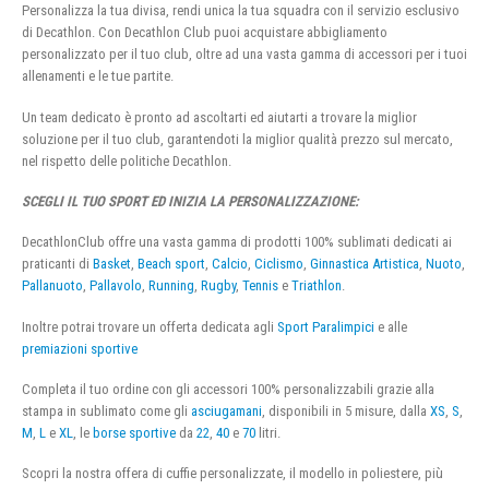
Personalizza la tua divisa, rendi unica la tua squadra con il servizio esclusivo
di Decathlon. Con Decathlon Club puoi acquistare abbigliamento
personalizzato per il tuo club, oltre ad una vasta gamma di accessori per i tuoi
allenamenti e le tue partite.
Un team dedicato è pronto ad ascoltarti ed aiutarti a trovare la miglior
soluzione per il tuo club, garantendoti la miglior qualità prezzo sul mercato,
nel rispetto delle politiche Decathlon.
SCEGLI IL TUO SPORT ED INIZIA LA PERSONALIZZAZIONE:
DecathlonClub offre una vasta gamma di prodotti 100% sublimati dedicati ai
praticanti di
Basket
,
Beach sport
,
Calcio
,
Ciclismo
,
Ginnastica Artistica
,
Nuoto
,
Pallanuoto
,
Pallavolo
,
Running
,
Rugby
,
Tennis
e
Triathlon
.
Inoltre potrai trovare un offerta dedicata agli
Sport Paralimpici
e alle
premiazioni sportive
Completa il tuo ordine con gli accessori 100% personalizzabili grazie alla
stampa in sublimato come gli
asciugamani
, disponibili in 5 misure, dalla
XS
,
S
,
M
,
L
e
XL
, le
borse sportive
da
22
,
40
e
70
litri.
Scopri la nostra offera di cuffie personalizzate, il modello in poliestere, più