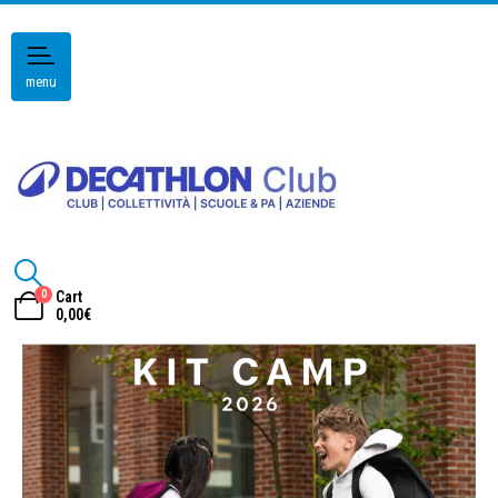
menu
0
Cart
0,00
€