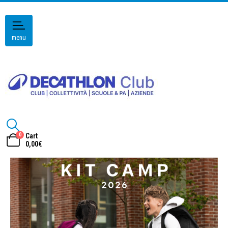
menu
0
Cart
0,00
€