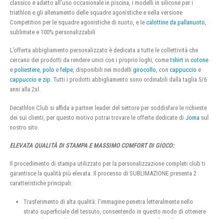
classico e adatto all’uso occasionale in piscina, i modelli in silicone per i
triathlon e gli allenamento delle squadre agonistiche e nella versione
Competition per le squadre agonistiche di nuoto, e le
calottine da pallanuoto
,
sublimate e 100% personalizzabili
L’offerta abbigliamento personalizzato è dedicata a tutte le collettività che
cercano dei prodotti da rendere unici con i proprio loghi, come
tshirt
in
cotone
e
poliestere
,
polo
e
felpe
, disponibili nei modelli
girocollo
, con
cappuccio
e
cappuccio e zip
. Tutti i prodotti abbigliamento sono ordinabili dalla taglia 5/6
anni alla 2xl.
Decathlon Club si affida a partner leader del settore per soddisfare le richieste
dei sui clienti, per questo motivo potrai trovare le offerte dedicate di
Joma
sul
nostro sito.
ELEVATA QUALITÀ DI STAMPA E MASSIMO COMFORT DI GIOCO:
Il procedimento di stampa utilizzato per la personalizzazione completi club ti
garantisce la qualità più elevata. Il processo di SUBLIMAZIONE presenta 2
caratteristiche principali:
Trasferimento di alta qualità: l’immagine penetra letteralmente nello
strato superficiale del tessuto, consentendo in questo modo di ottenere