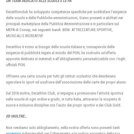
UN TEAM DEDICATO ALLE SCUOLE E LE PA
Decathlonclub ha sviluppato competenze specifiche per soddisfare l’esigenze
delle scuole e delle Pubbliche amministrazioni, Siamo presenti e abilitati nei
principali marketplace della Pubblica Amministrazione e in particolare sul
MEPA di Consip, nei seguenti bandi: BENI: ATTREZZATURE SPORTIVE,
MUSICALI E RICREATIVE
Decathlon è vicino ai bisogni delle scuole italiane e, consapevole delle
esigenze di pubblicità legate al mondo del PON, ha costruito un’offerta
apposita dedicata ai materiali e all’abbigliamento personalizzabile con i loghi
ufficiali PON.
Offriamo una carta scuola per tutti gli istituti scolastici che desiderano
agevolare lo sport ed usufruire dell’associazione delle carte dei propri alunni.
Dal 2016 inoltre, Decathlon Club, si impegna a promuovere l’attività sportiva
nelle scuole di ogni ordine e grado, in tutta Italia, attraverso la scoperta di
nuove e inclusive discipline con l’aiuto dei propri sportivi e dei Club Gold.
ED INOLTRE…
Non vendiamo solo abbigliamento, nella nostra offerta sono presenti tanti
accessori
indispensabili per l’allenamento e la pratica agonistica della tua