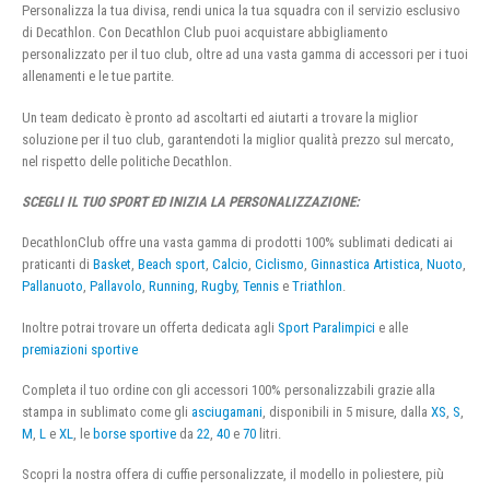
Personalizza la tua divisa, rendi unica la tua squadra con il servizio esclusivo
di Decathlon. Con Decathlon Club puoi acquistare abbigliamento
personalizzato per il tuo club, oltre ad una vasta gamma di accessori per i tuoi
allenamenti e le tue partite.
Un team dedicato è pronto ad ascoltarti ed aiutarti a trovare la miglior
soluzione per il tuo club, garantendoti la miglior qualità prezzo sul mercato,
nel rispetto delle politiche Decathlon.
SCEGLI IL TUO SPORT ED INIZIA LA PERSONALIZZAZIONE:
DecathlonClub offre una vasta gamma di prodotti 100% sublimati dedicati ai
praticanti di
Basket
,
Beach sport
,
Calcio
,
Ciclismo
,
Ginnastica Artistica
,
Nuoto
,
Pallanuoto
,
Pallavolo
,
Running
,
Rugby
,
Tennis
e
Triathlon
.
Inoltre potrai trovare un offerta dedicata agli
Sport Paralimpici
e alle
premiazioni sportive
Completa il tuo ordine con gli accessori 100% personalizzabili grazie alla
stampa in sublimato come gli
asciugamani
, disponibili in 5 misure, dalla
XS
,
S
,
M
,
L
e
XL
, le
borse sportive
da
22
,
40
e
70
litri.
Scopri la nostra offera di cuffie personalizzate, il modello in poliestere, più