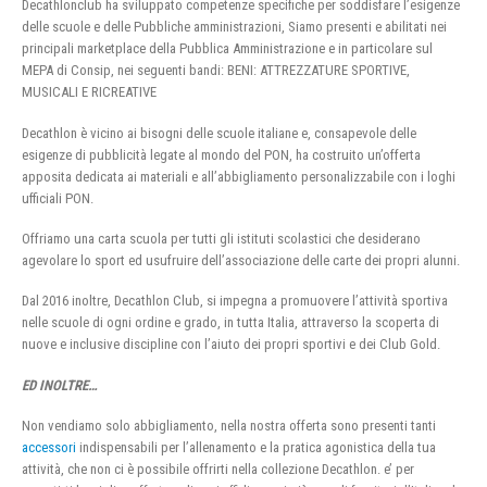
Decathlonclub ha sviluppato competenze specifiche per soddisfare l’esigenze
delle scuole e delle Pubbliche amministrazioni, Siamo presenti e abilitati nei
principali marketplace della Pubblica Amministrazione e in particolare sul
MEPA di Consip, nei seguenti bandi: BENI: ATTREZZATURE SPORTIVE,
MUSICALI E RICREATIVE
Decathlon è vicino ai bisogni delle scuole italiane e, consapevole delle
esigenze di pubblicità legate al mondo del PON, ha costruito un’offerta
apposita dedicata ai materiali e all’abbigliamento personalizzabile con i loghi
ufficiali PON.
Offriamo una carta scuola per tutti gli istituti scolastici che desiderano
agevolare lo sport ed usufruire dell’associazione delle carte dei propri alunni.
Dal 2016 inoltre, Decathlon Club, si impegna a promuovere l’attività sportiva
nelle scuole di ogni ordine e grado, in tutta Italia, attraverso la scoperta di
nuove e inclusive discipline con l’aiuto dei propri sportivi e dei Club Gold.
ED INOLTRE…
Non vendiamo solo abbigliamento, nella nostra offerta sono presenti tanti
accessori
indispensabili per l’allenamento e la pratica agonistica della tua
attività, che non ci è possibile offrirti nella collezione Decathlon. e’ per