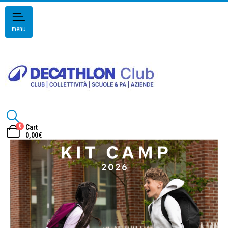
menu
0
Cart
0,00
€