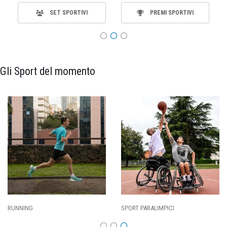
SET SPORTIVI
PREMI SPORTIVI
Gli Sport del momento
ING
SPORT PARALIMPICI
CALCI