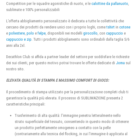
Competition per le squadre agonistiche di nuoto, e le
calottine da pallanuoto
,
sublimate e 100% personalizzabili
L’offerta abbigliamento personalizzato è dedicata a tutte le collettività che
cercano dei prodotti da rendere unici con i proprio loghi, come
tshirt
in
cotone
e
poliestere
,
polo
e
felpe
, disponibili nei modelli
girocollo
, con
cappuccio
e
cappuccio e zip
. Tutti i prodotti abbigliamento sono ordinabili dalla taglia 5/6
anni alla 2xl.
Decathlon Club si affida a partner leader del settore per soddisfare le richieste
dei sui clienti, per questo motivo potrai trovare le offerte dedicate di
Joma
sul
nostro sito.
ELEVATA QUALITÀ DI STAMPA E MASSIMO COMFORT DI GIOCO:
Il procedimento di stampa utilizzato per la personalizzazione completi club ti
garantisce la qualità più elevata. Il processo di SUBLIMAZIONE presenta 2
caratteristiche principali:
Trasferimento di alta qualità: l’immagine penetra letteralmente nello
strato superficiale del tessuto, consentendo in questo modo di ottenere
un prodotto perfettamente omogeneo a contatto con la pelle
(contrariamente alla tecnica del flocking, in cui l’immagine è applicata al