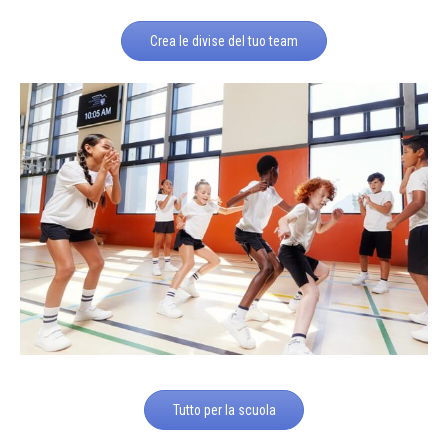
Crea le divise del tuo team
Tutto per la scuola