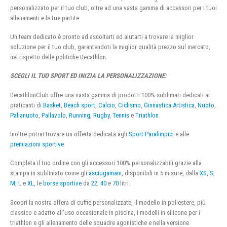
personalizzato per il tuo club, oltre ad una vasta gamma di accessori per i tuoi
allenamenti e le tue partite.
Un team dedicato è pronto ad ascoltarti ed aiutarti a trovare la miglior
soluzione per il tuo club, garantendoti la miglior qualità prezzo sul mercato,
nel rispetto delle politiche Decathlon.
SCEGLI IL TUO SPORT ED INIZIA LA PERSONALIZZAZIONE:
DecathlonClub offre una vasta gamma di prodotti 100% sublimati dedicati ai
praticanti di
Basket
,
Beach sport
,
Calcio
,
Ciclismo
,
Ginnastica Artistica
,
Nuoto
,
Pallanuoto
,
Pallavolo
,
Running
,
Rugby
,
Tennis
e
Triathlon
.
Inoltre potrai trovare un offerta dedicata agli
Sport Paralimpici
e alle
premiazioni sportive
Completa il tuo ordine con gli accessori 100% personalizzabili grazie alla
stampa in sublimato come gli
asciugamani
, disponibili in 5 misure, dalla
XS
,
S
,
M
,
L
e
XL
, le
borse sportive
da
22
,
40
e
70
litri.
Scopri la nostra offera di cuffie personalizzate, il modello in poliestere, più
classico e adatto all’uso occasionale in piscina, i modelli in silicone per i
triathlon e gli allenamento delle squadre agonistiche e nella versione