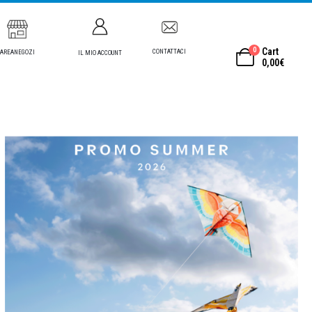
0
Cart
CONTATTACI
AREANEGOZI
IL MIO ACCOUNT
0,00
€