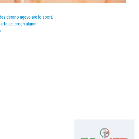
e desiderano agevolare lo sport,
arte dei propri alunni
a