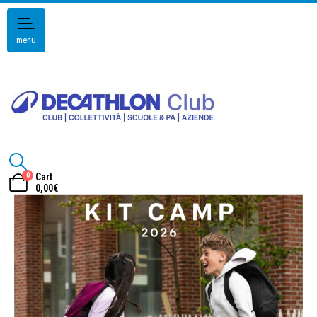
menu
0
Cart
0,00
€