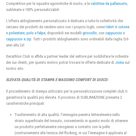
Competition per le squadre agonistiche di nuoto, e le
calottine da pallanuoto
,
sublimate e 100% personalizzabili
L’offerta abbigliamento personalizzato è dedicata a tutte le collettività che
cercano dei prodotti da rendere unici con i proprio loghi, come
tshirt
in
cotone
e
poliestere
,
polo
e
felpe
, disponibili nei modelli
girocollo
, con
cappuccio
e
cappuccio e zip
. Tutti i prodotti abbigliamento sono ordinabili dalla taglia 5/6
anni alla 2xl.
Decathlon Club si affida a partner leader del settore per soddisfare le richieste
dei sui clienti, per questo motivo potrai trovare le offerte dedicate di
Joma
sul
nostro sito.
ELEVATA QUALITÀ DI STAMPA E MASSIMO COMFORT DI GIOCO:
Il procedimento di stampa utilizzato per la personalizzazione completi club ti
garantisce la qualità più elevata. Il processo di SUBLIMAZIONE presenta 2
caratteristiche principali:
Trasferimento di alta qualità: l’immagine penetra letteralmente nello
strato superficiale del tessuto, consentendo in questo modo di ottenere
un prodotto perfettamente omogeneo a contatto con la pelle
(contrariamente alla tecnica del flocking, in cui l’immagine è applicata al