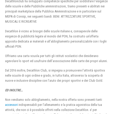
Decathlonclub ha sviluppato competenze specifiche per soddisfare l’esigenze
delle scuole e delle Pubbliche amministrazioni, Siamo presenti e abilitati nei
principali marketplace della Pubblica Amministrazione e in particolare sul
MEPA di Consip, nei seguenti bandi: BENI: ATTREZZATURE SPORTIVE,
MUSICALI E RICREATIVE
Decathlon è vicino ai bisogni delle scuole italiane e, consapevole delle
esigenze di pubblicità legate al mondo del PON, ha costruito un’offerta
apposita dedicata ai materiali e all’abbigliamento personalizzabile con i loghi
ufficiali PON.
Offriamo una carta scuola per tutti gli istituti scolastici che desiderano
agevolare lo sport ed usufruire dell’associazione delle carte dei propri alunni.
Dal 2016 inoltre, Decathlon Club, si impegna a promuovere l’attività sportiva
nelle scuole di ogni ordine e grado, in tutta Italia, attraverso la scoperta di
nuove e inclusive discipline con l’aiuto dei propri sportivi e dei Club Gold.
ED INOLTRE…
Non vendiamo solo abbigliamento, nella nostra offerta sono presenti tanti
accessori
indispensabili per l’allenamento e la pratica agonistica della tua
attività, che non ci è possibile offrirti nella collezione Decathlon. e’ per