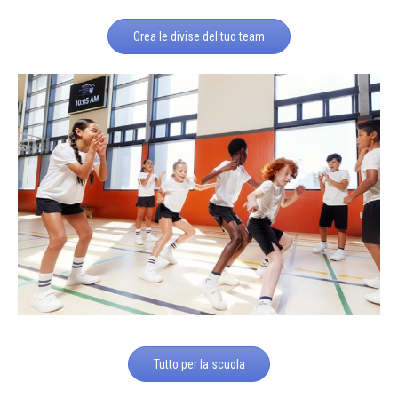
Crea le divise del tuo team
Tutto per la scuola