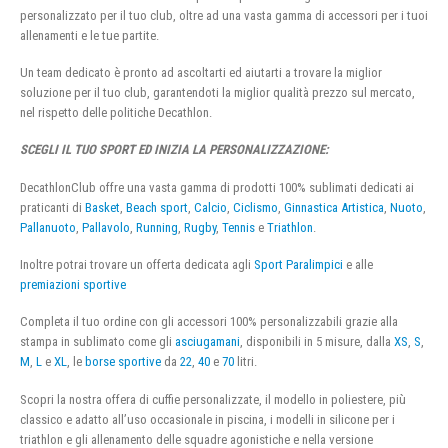
personalizzato per il tuo club, oltre ad una vasta gamma di accessori per i tuoi
allenamenti e le tue partite.
Un team dedicato è pronto ad ascoltarti ed aiutarti a trovare la miglior
soluzione per il tuo club, garantendoti la miglior qualità prezzo sul mercato,
nel rispetto delle politiche Decathlon.
SCEGLI IL TUO SPORT ED INIZIA LA PERSONALIZZAZIONE:
DecathlonClub offre una vasta gamma di prodotti 100% sublimati dedicati ai
praticanti di
Basket
,
Beach sport
,
Calcio
,
Ciclismo
,
Ginnastica Artistica
,
Nuoto
,
Pallanuoto
,
Pallavolo
,
Running
,
Rugby
,
Tennis
e
Triathlon
.
Inoltre potrai trovare un offerta dedicata agli
Sport Paralimpici
e alle
premiazioni sportive
Completa il tuo ordine con gli accessori 100% personalizzabili grazie alla
stampa in sublimato come gli
asciugamani
, disponibili in 5 misure, dalla
XS
,
S
,
M
,
L
e
XL
, le
borse sportive
da
22
,
40
e
70
litri.
Scopri la nostra offera di cuffie personalizzate, il modello in poliestere, più
classico e adatto all’uso occasionale in piscina, i modelli in silicone per i
triathlon e gli allenamento delle squadre agonistiche e nella versione