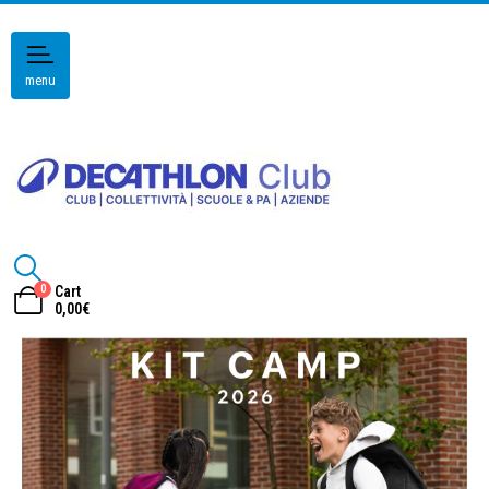
menu
0
Cart
0,00
€