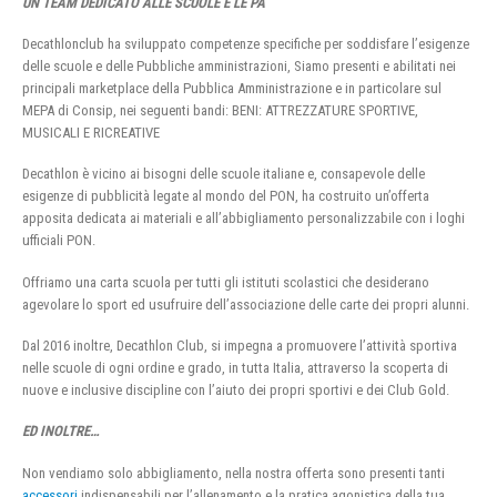
UN TEAM DEDICATO ALLE SCUOLE E LE PA
Decathlonclub ha sviluppato competenze specifiche per soddisfare l’esigenze
delle scuole e delle Pubbliche amministrazioni, Siamo presenti e abilitati nei
principali marketplace della Pubblica Amministrazione e in particolare sul
MEPA di Consip, nei seguenti bandi: BENI: ATTREZZATURE SPORTIVE,
MUSICALI E RICREATIVE
Decathlon è vicino ai bisogni delle scuole italiane e, consapevole delle
esigenze di pubblicità legate al mondo del PON, ha costruito un’offerta
apposita dedicata ai materiali e all’abbigliamento personalizzabile con i loghi
ufficiali PON.
Offriamo una carta scuola per tutti gli istituti scolastici che desiderano
agevolare lo sport ed usufruire dell’associazione delle carte dei propri alunni.
Dal 2016 inoltre, Decathlon Club, si impegna a promuovere l’attività sportiva
nelle scuole di ogni ordine e grado, in tutta Italia, attraverso la scoperta di
nuove e inclusive discipline con l’aiuto dei propri sportivi e dei Club Gold.
ED INOLTRE…
Non vendiamo solo abbigliamento, nella nostra offerta sono presenti tanti
accessori
indispensabili per l’allenamento e la pratica agonistica della tua