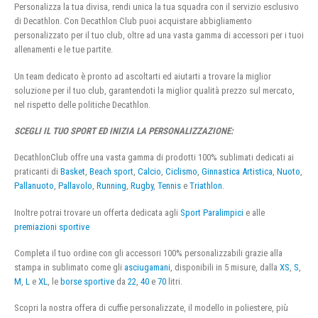
Personalizza la tua divisa, rendi unica la tua squadra con il servizio esclusivo
di Decathlon. Con Decathlon Club puoi acquistare abbigliamento
personalizzato per il tuo club, oltre ad una vasta gamma di accessori per i tuoi
allenamenti e le tue partite.
Un team dedicato è pronto ad ascoltarti ed aiutarti a trovare la miglior
soluzione per il tuo club, garantendoti la miglior qualità prezzo sul mercato,
nel rispetto delle politiche Decathlon.
SCEGLI IL TUO SPORT ED INIZIA LA PERSONALIZZAZIONE:
DecathlonClub offre una vasta gamma di prodotti 100% sublimati dedicati ai
praticanti di
Basket
,
Beach sport
,
Calcio
,
Ciclismo
,
Ginnastica Artistica
,
Nuoto
,
Pallanuoto
,
Pallavolo
,
Running
,
Rugby
,
Tennis
e
Triathlon
.
Inoltre potrai trovare un offerta dedicata agli
Sport Paralimpici
e alle
premiazioni sportive
Completa il tuo ordine con gli accessori 100% personalizzabili grazie alla
stampa in sublimato come gli
asciugamani
, disponibili in 5 misure, dalla
XS
,
S
,
M
,
L
e
XL
, le
borse sportive
da
22
,
40
e
70
litri.
Scopri la nostra offera di cuffie personalizzate, il modello in poliestere, più