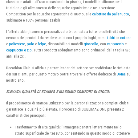
classico e adatto all’uso occasionale in piscina, i modelli in silicone per i
triathlon e gli allenamento delle squadre agonistiche e nella versione
Competition per le squadre agonistiche di nuoto, e le
calottine da pallanuoto
,
sublimate e 100% personalizzabili
L’offerta abbigliamento personalizzato è dedicata a tutte le collettività che
cercano dei prodotti da rendere unici con i proprio loghi, come
tshirt
in
cotone
e
poliestere
,
polo
e
felpe
, disponibili nei modelli
girocollo
, con
cappuccio
e
cappuccio e zip
. Tutti i prodotti abbigliamento sono ordinabili dalla taglia 5/6
anni alla 2xl.
Decathlon Club si affida a partner leader del settore per soddisfare le richieste
dei sui clienti, per questo motivo potrai trovare le offerte dedicate di
Joma
sul
nostro sito.
ELEVATA QUALITÀ DI STAMPA E MASSIMO COMFORT DI GIOCO:
Il procedimento di stampa utilizzato per la personalizzazione completi club ti
garantisce la qualità più elevata. Il processo di SUBLIMAZIONE presenta 2
caratteristiche principali:
Trasferimento di alta qualità: l’immagine penetra letteralmente nello
strato superficiale del tessuto, consentendo in questo modo di ottenere