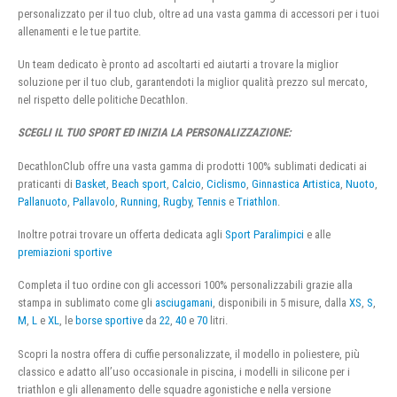
personalizzato per il tuo club, oltre ad una vasta gamma di accessori per i tuoi
allenamenti e le tue partite.
Un team dedicato è pronto ad ascoltarti ed aiutarti a trovare la miglior
soluzione per il tuo club, garantendoti la miglior qualità prezzo sul mercato,
nel rispetto delle politiche Decathlon.
SCEGLI IL TUO SPORT ED INIZIA LA PERSONALIZZAZIONE:
DecathlonClub offre una vasta gamma di prodotti 100% sublimati dedicati ai
praticanti di
Basket
,
Beach sport
,
Calcio
,
Ciclismo
,
Ginnastica Artistica
,
Nuoto
,
Pallanuoto
,
Pallavolo
,
Running
,
Rugby
,
Tennis
e
Triathlon
.
Inoltre potrai trovare un offerta dedicata agli
Sport Paralimpici
e alle
premiazioni sportive
Completa il tuo ordine con gli accessori 100% personalizzabili grazie alla
stampa in sublimato come gli
asciugamani
, disponibili in 5 misure, dalla
XS
,
S
,
M
,
L
e
XL
, le
borse sportive
da
22
,
40
e
70
litri.
Scopri la nostra offera di cuffie personalizzate, il modello in poliestere, più
classico e adatto all’uso occasionale in piscina, i modelli in silicone per i
triathlon e gli allenamento delle squadre agonistiche e nella versione