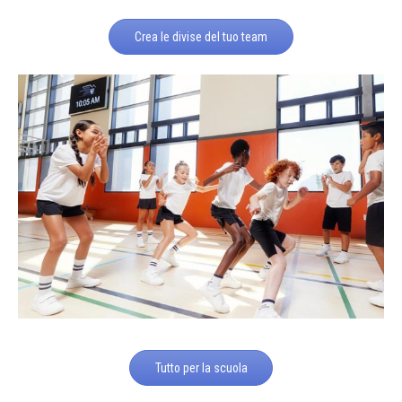
Crea le divise del tuo team
Tutto per la scuola