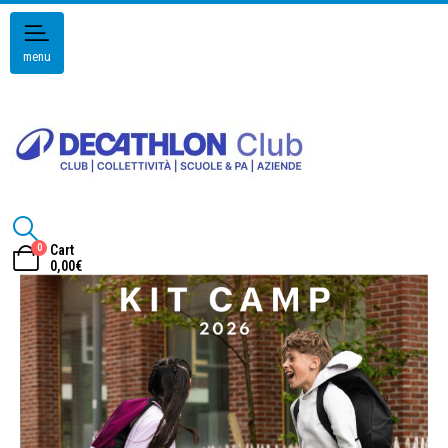
menu
0
Cart
0,00
€