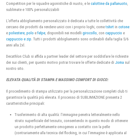
Competition per le squadre agonistiche di nuoto, e le
calottine da pallanuoto
,
sublimate e 100% personalizzabili
L’offerta abbigliamento personalizzato è dedicata a tutte le collettività che
cercano dei prodotti da rendere unici con i proprio loghi, come
tshirt
in
cotone
e
poliestere
,
polo
e
felpe
, disponibili nei modelli
girocollo
, con
cappuccio
e
cappuccio e zip
. Tutti i prodotti abbigliamento sono ordinabili dalla taglia 5/6
anni alla 2xl.
Decathlon Club si affida a partner leader del settore per soddisfare le richieste
dei sui clienti, per questo motivo potrai trovare le offerte dedicate di
Joma
sul
nostro sito.
ELEVATA QUALITÀ DI STAMPA E MASSIMO COMFORT DI GIOCO:
Il procedimento di stampa utilizzato per la personalizzazione completi club ti
garantisce la qualità più elevata. Il processo di SUBLIMAZIONE presenta 2
caratteristiche principali:
Trasferimento di alta qualità: l’immagine penetra letteralmente nello
strato superficiale del tessuto, consentendo in questo modo di ottenere
un prodotto perfettamente omogeneo a contatto con la pelle
(contrariamente alla tecnica del flocking, in cui l’immagine è applicata al