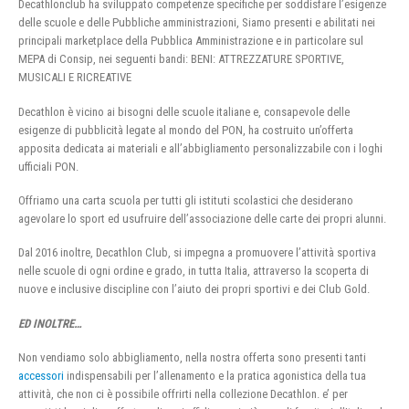
Decathlonclub ha sviluppato competenze specifiche per soddisfare l’esigenze
delle scuole e delle Pubbliche amministrazioni, Siamo presenti e abilitati nei
principali marketplace della Pubblica Amministrazione e in particolare sul
MEPA di Consip, nei seguenti bandi: BENI: ATTREZZATURE SPORTIVE,
MUSICALI E RICREATIVE
Decathlon è vicino ai bisogni delle scuole italiane e, consapevole delle
esigenze di pubblicità legate al mondo del PON, ha costruito un’offerta
apposita dedicata ai materiali e all’abbigliamento personalizzabile con i loghi
ufficiali PON.
Offriamo una carta scuola per tutti gli istituti scolastici che desiderano
agevolare lo sport ed usufruire dell’associazione delle carte dei propri alunni.
Dal 2016 inoltre, Decathlon Club, si impegna a promuovere l’attività sportiva
nelle scuole di ogni ordine e grado, in tutta Italia, attraverso la scoperta di
nuove e inclusive discipline con l’aiuto dei propri sportivi e dei Club Gold.
ED INOLTRE…
Non vendiamo solo abbigliamento, nella nostra offerta sono presenti tanti
accessori
indispensabili per l’allenamento e la pratica agonistica della tua
attività, che non ci è possibile offrirti nella collezione Decathlon. e’ per