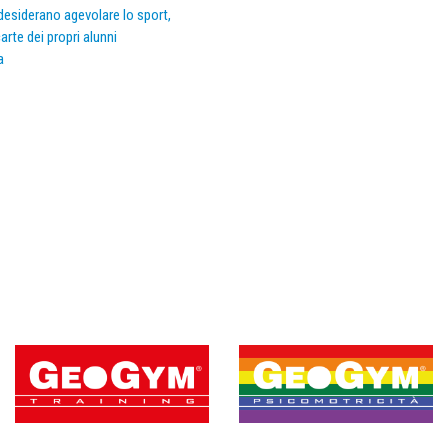
e desiderano agevolare lo sport,
arte dei propri alunni
a