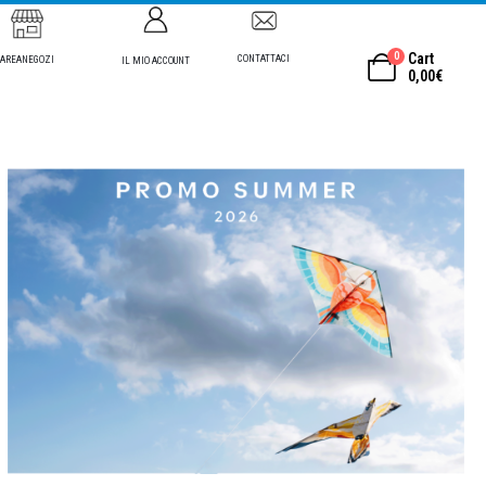
0
Cart
CONTATTACI
AREANEGOZI
IL MIO ACCOUNT
0,00
€