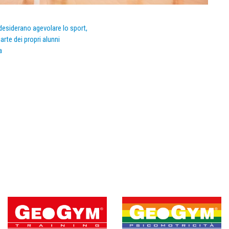
e desiderano agevolare lo sport,
arte dei propri alunni
a