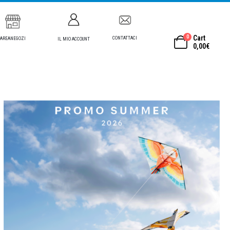
0
Cart
CONTATTACI
AREANEGOZI
IL MIO ACCOUNT
0,00
€