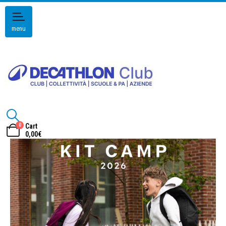
menu
0
Cart
0,00
€