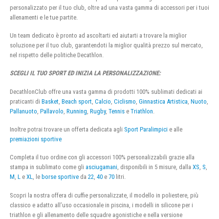
personalizzato per il tuo club, oltre ad una vasta gamma di accessori per i tuoi
allenamenti e le tue partite.
Un team dedicato è pronto ad ascoltarti ed aiutarti a trovare la miglior
soluzione per il tuo club, garantendoti la miglior qualità prezzo sul mercato,
nel rispetto delle politiche Decathlon.
SCEGLI IL TUO SPORT ED INIZIA LA PERSONALIZZAZIONE:
DecathlonClub offre una vasta gamma di prodotti 100% sublimati dedicati ai
praticanti di
Basket
,
Beach sport
,
Calcio
,
Ciclismo
,
Ginnastica Artistica
,
Nuoto
,
Pallanuoto
,
Pallavolo
,
Running
,
Rugby
,
Tennis
e
Triathlon
.
Inoltre potrai trovare un offerta dedicata agli
Sport Paralimpici
e alle
premiazioni sportive
Completa il tuo ordine con gli accessori 100% personalizzabili grazie alla
stampa in sublimato come gli
asciugamani
, disponibili in 5 misure, dalla
XS
,
S
,
M
,
L
e
XL
, le
borse sportive
da
22
,
40
e
70
litri.
Scopri la nostra offera di cuffie personalizzate, il modello in poliestere, più
classico e adatto all’uso occasionale in piscina, i modelli in silicone per i
triathlon e gli allenamento delle squadre agonistiche e nella versione