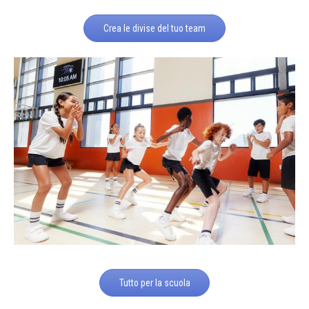
Crea le divise del tuo team
Tutto per la scuola