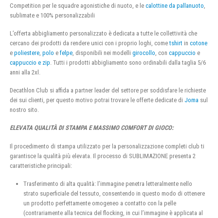
Competition per le squadre agonistiche di nuoto, e le
calottine da pallanuoto
,
sublimate e 100% personalizzabili
L’offerta abbigliamento personalizzato è dedicata a tutte le collettività che
cercano dei prodotti da rendere unici con i proprio loghi, come
tshirt
in
cotone
e
poliestere
,
polo
e
felpe
, disponibili nei modelli
girocollo
, con
cappuccio
e
cappuccio e zip
. Tutti i prodotti abbigliamento sono ordinabili dalla taglia 5/6
anni alla 2xl.
Decathlon Club si affida a partner leader del settore per soddisfare le richieste
dei sui clienti, per questo motivo potrai trovare le offerte dedicate di
Joma
sul
nostro sito.
ELEVATA QUALITÀ DI STAMPA E MASSIMO COMFORT DI GIOCO:
Il procedimento di stampa utilizzato per la personalizzazione completi club ti
garantisce la qualità più elevata. Il processo di SUBLIMAZIONE presenta 2
caratteristiche principali:
Trasferimento di alta qualità: l’immagine penetra letteralmente nello
strato superficiale del tessuto, consentendo in questo modo di ottenere
un prodotto perfettamente omogeneo a contatto con la pelle
(contrariamente alla tecnica del flocking, in cui l’immagine è applicata al