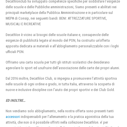
Decathlonclub ha sviluppato competenze specifiche per soddisfare l’esigenze
delle scuole e delle Pubbliche amministrazioni, Siamo presenti e abilitati nei
principali marketplace della Pubblica Amministrazione e in particolare sul
MEPA di Consip, nei seguenti bandi: BENI: ATTREZZATURE SPORTIVE,
MUSICALI E RICREATIVE
Decathlon è vicino ai bisogni delle scuole italiane e, consapevole delle
esigenze di pubblicità legate al mondo del PON, ha costruito un’offerta
apposita dedicata ai materiali e all’abbigliamento personalizzabile con i loghi
ufficiali PON.
Offriamo una carta scuola per tutti gli istituti scolastici che desiderano
agevolare lo sport ed usufruire dell’associazione delle carte dei propri alunni.
Dal 2016 inoltre, Decathlon Club, si impegna a promuovere l’attività sportiva
nelle scuole di ogni ordine e grado, in tutta Italia, attraverso la scoperta di
nuove e inclusive discipline con l’aiuto dei propri sportivi e dei Club Gold.
ED INOLTRE…
Non vendiamo solo abbigliamento, nella nostra offerta sono presenti tanti
accessori
indispensabili per l’allenamento e la pratica agonistica della tua
attività, che non ci è possibile offrirti nella collezione Decathlon. e’ per