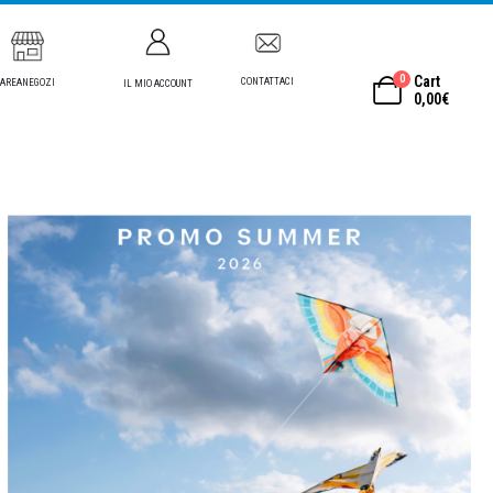
0
Cart
CONTATTACI
AREANEGOZI
IL MIO ACCOUNT
0,00
€