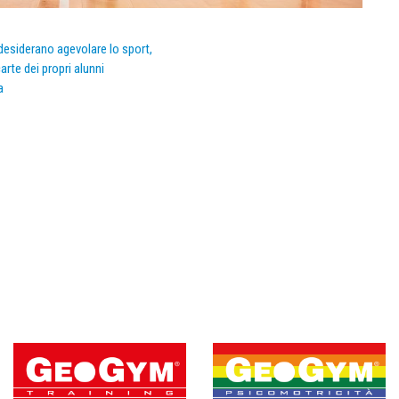
e desiderano agevolare lo sport,
arte dei propri alunni
a