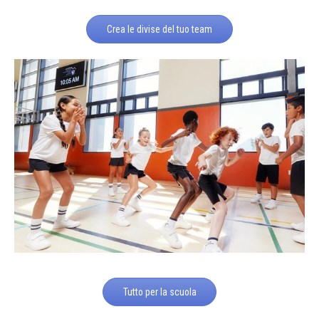
Crea le divise del tuo team
Tutto per la scuola