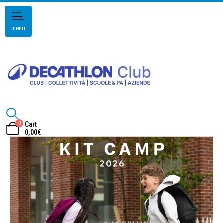
menu
0
Cart
0,00
€