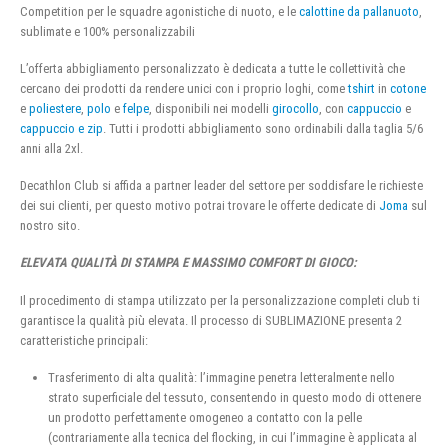
Competition per le squadre agonistiche di nuoto, e le
calottine da pallanuoto
,
sublimate e 100% personalizzabili
L’offerta abbigliamento personalizzato è dedicata a tutte le collettività che
cercano dei prodotti da rendere unici con i proprio loghi, come
tshirt
in
cotone
e
poliestere
,
polo
e
felpe
, disponibili nei modelli
girocollo
, con
cappuccio
e
cappuccio e zip
. Tutti i prodotti abbigliamento sono ordinabili dalla taglia 5/6
anni alla 2xl.
Decathlon Club si affida a partner leader del settore per soddisfare le richieste
dei sui clienti, per questo motivo potrai trovare le offerte dedicate di
Joma
sul
nostro sito.
ELEVATA QUALITÀ DI STAMPA E MASSIMO COMFORT DI GIOCO:
Il procedimento di stampa utilizzato per la personalizzazione completi club ti
garantisce la qualità più elevata. Il processo di SUBLIMAZIONE presenta 2
caratteristiche principali:
Trasferimento di alta qualità: l’immagine penetra letteralmente nello
strato superficiale del tessuto, consentendo in questo modo di ottenere
un prodotto perfettamente omogeneo a contatto con la pelle
(contrariamente alla tecnica del flocking, in cui l’immagine è applicata al