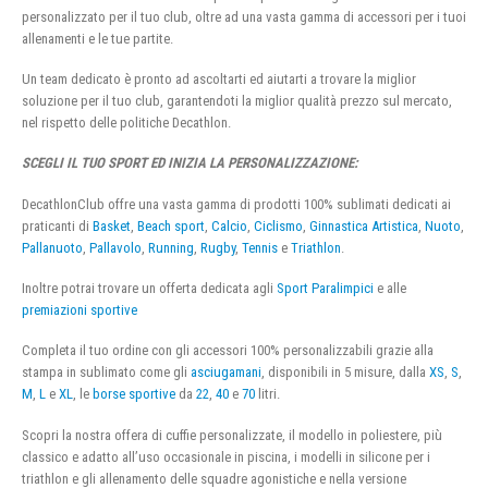
personalizzato per il tuo club, oltre ad una vasta gamma di accessori per i tuoi
allenamenti e le tue partite.
Un team dedicato è pronto ad ascoltarti ed aiutarti a trovare la miglior
soluzione per il tuo club, garantendoti la miglior qualità prezzo sul mercato,
nel rispetto delle politiche Decathlon.
SCEGLI IL TUO SPORT ED INIZIA LA PERSONALIZZAZIONE:
DecathlonClub offre una vasta gamma di prodotti 100% sublimati dedicati ai
praticanti di
Basket
,
Beach sport
,
Calcio
,
Ciclismo
,
Ginnastica Artistica
,
Nuoto
,
Pallanuoto
,
Pallavolo
,
Running
,
Rugby
,
Tennis
e
Triathlon
.
Inoltre potrai trovare un offerta dedicata agli
Sport Paralimpici
e alle
premiazioni sportive
Completa il tuo ordine con gli accessori 100% personalizzabili grazie alla
stampa in sublimato come gli
asciugamani
, disponibili in 5 misure, dalla
XS
,
S
,
M
,
L
e
XL
, le
borse sportive
da
22
,
40
e
70
litri.
Scopri la nostra offera di cuffie personalizzate, il modello in poliestere, più
classico e adatto all’uso occasionale in piscina, i modelli in silicone per i
triathlon e gli allenamento delle squadre agonistiche e nella versione