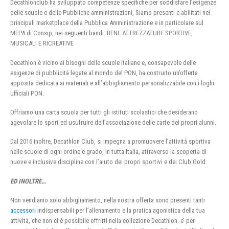
Decathlonclub ha sviluppato competenze specifiche per soddisfare l’esigenze
delle scuole e delle Pubbliche amministrazioni, Siamo presenti e abilitati nei
principali marketplace della Pubblica Amministrazione e in particolare sul
MEPA di Consip, nei seguenti bandi: BENI: ATTREZZATURE SPORTIVE,
MUSICALI E RICREATIVE
Decathlon è vicino ai bisogni delle scuole italiane e, consapevole delle
esigenze di pubblicità legate al mondo del PON, ha costruito un’offerta
apposita dedicata ai materiali e all’abbigliamento personalizzabile con i loghi
ufficiali PON.
Offriamo una carta scuola per tutti gli istituti scolastici che desiderano
agevolare lo sport ed usufruire dell’associazione delle carte dei propri alunni.
Dal 2016 inoltre, Decathlon Club, si impegna a promuovere l’attività sportiva
nelle scuole di ogni ordine e grado, in tutta Italia, attraverso la scoperta di
nuove e inclusive discipline con l’aiuto dei propri sportivi e dei Club Gold.
ED INOLTRE…
Non vendiamo solo abbigliamento, nella nostra offerta sono presenti tanti
accessori
indispensabili per l’allenamento e la pratica agonistica della tua
attività, che non ci è possibile offrirti nella collezione Decathlon. e’ per