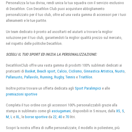
Personalizza la tua divisa, rendi unica la tua squadra con il servizio esclusivo
di Decathlon. Con Decathlon Club puoi acquistare abbigliamento
personalizzato per il tuo club, oltre ad una vasta gamma di accessori per i tuoi
allenamenti e le tue partite.
Un team dedicato è pronto ad ascoltarti ed aiutarti a trovare la miglior
soluzione per il tuo club, garantendoti la miglior qualità prezzo sul mercato,
nel rispetto delle politiche Decathlon.
SCEGLI IL TUO SPORT ED INIZIA LA PERSONALIZZAZIONE:
DecathlonClub offre una vasta gamma di prodotti 100% sublimati dedicati ai
praticanti di
Basket
,
Beach sport
,
Calcio
,
Ciclismo
,
Ginnastica Artistica
,
Nuoto
,
Pallanuoto
,
Pallavolo
,
Running
,
Rugby
,
Tennis
e
Triathlon
.
Inoltre potrai trovare un offerta dedicata agli
Sport Paralimpici
e alle
premiazioni sportive
Completa il tuo ordine con gli accessori 100% personalizzabili grazie alla
stampa in sublimato come gli
asciugamani
, disponibili in 5 misure, dalla
XS
,
S
,
M
,
L
e
XL
, le
borse sportive
da
22
,
40
e
70
litri.
Scopri la nostra offera di cuffie personalizzate, il modello in poliestere, più