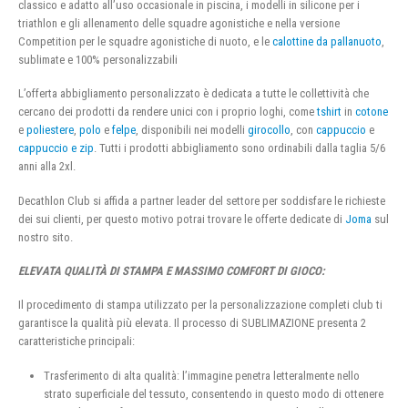
classico e adatto all’uso occasionale in piscina, i modelli in silicone per i
triathlon e gli allenamento delle squadre agonistiche e nella versione
Competition per le squadre agonistiche di nuoto, e le
calottine da pallanuoto
,
sublimate e 100% personalizzabili
L’offerta abbigliamento personalizzato è dedicata a tutte le collettività che
cercano dei prodotti da rendere unici con i proprio loghi, come
tshirt
in
cotone
e
poliestere
,
polo
e
felpe
, disponibili nei modelli
girocollo
, con
cappuccio
e
cappuccio e zip
. Tutti i prodotti abbigliamento sono ordinabili dalla taglia 5/6
anni alla 2xl.
Decathlon Club si affida a partner leader del settore per soddisfare le richieste
dei sui clienti, per questo motivo potrai trovare le offerte dedicate di
Joma
sul
nostro sito.
ELEVATA QUALITÀ DI STAMPA E MASSIMO COMFORT DI GIOCO:
Il procedimento di stampa utilizzato per la personalizzazione completi club ti
garantisce la qualità più elevata. Il processo di SUBLIMAZIONE presenta 2
caratteristiche principali:
Trasferimento di alta qualità: l’immagine penetra letteralmente nello
strato superficiale del tessuto, consentendo in questo modo di ottenere