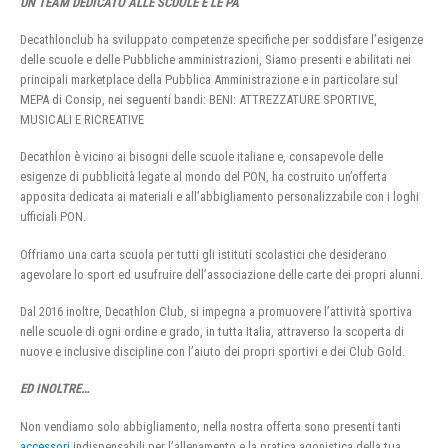
UN TEAM DEDICATO ALLE SCUOLE E LE PA
Decathlonclub ha sviluppato competenze specifiche per soddisfare l’esigenze
delle scuole e delle Pubbliche amministrazioni, Siamo presenti e abilitati nei
principali marketplace della Pubblica Amministrazione e in particolare sul
MEPA di Consip, nei seguenti bandi: BENI: ATTREZZATURE SPORTIVE,
MUSICALI E RICREATIVE
Decathlon è vicino ai bisogni delle scuole italiane e, consapevole delle
esigenze di pubblicità legate al mondo del PON, ha costruito un’offerta
apposita dedicata ai materiali e all’abbigliamento personalizzabile con i loghi
ufficiali PON.
Offriamo una carta scuola per tutti gli istituti scolastici che desiderano
agevolare lo sport ed usufruire dell’associazione delle carte dei propri alunni.
Dal 2016 inoltre, Decathlon Club, si impegna a promuovere l’attività sportiva
nelle scuole di ogni ordine e grado, in tutta Italia, attraverso la scoperta di
nuove e inclusive discipline con l’aiuto dei propri sportivi e dei Club Gold.
ED INOLTRE…
Non vendiamo solo abbigliamento, nella nostra offerta sono presenti tanti
accessori
indispensabili per l’allenamento e la pratica agonistica della tua