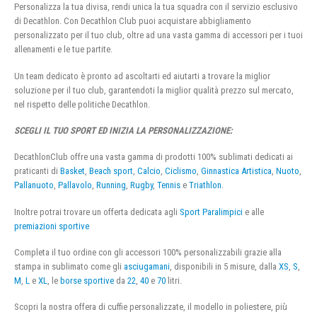
Personalizza la tua divisa, rendi unica la tua squadra con il servizio esclusivo
di Decathlon. Con Decathlon Club puoi acquistare abbigliamento
personalizzato per il tuo club, oltre ad una vasta gamma di accessori per i tuoi
allenamenti e le tue partite.
Un team dedicato è pronto ad ascoltarti ed aiutarti a trovare la miglior
soluzione per il tuo club, garantendoti la miglior qualità prezzo sul mercato,
nel rispetto delle politiche Decathlon.
SCEGLI IL TUO SPORT ED INIZIA LA PERSONALIZZAZIONE:
DecathlonClub offre una vasta gamma di prodotti 100% sublimati dedicati ai
praticanti di
Basket
,
Beach sport
,
Calcio
,
Ciclismo
,
Ginnastica Artistica
,
Nuoto
,
Pallanuoto
,
Pallavolo
,
Running
,
Rugby
,
Tennis
e
Triathlon
.
Inoltre potrai trovare un offerta dedicata agli
Sport Paralimpici
e alle
premiazioni sportive
Completa il tuo ordine con gli accessori 100% personalizzabili grazie alla
stampa in sublimato come gli
asciugamani
, disponibili in 5 misure, dalla
XS
,
S
,
M
,
L
e
XL
, le
borse sportive
da
22
,
40
e
70
litri.
Scopri la nostra offera di cuffie personalizzate, il modello in poliestere, più