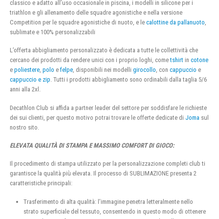
classico e adatto all’uso occasionale in piscina, i modelli in silicone per i
triathlon e gli allenamento delle squadre agonistiche e nella versione
Competition per le squadre agonistiche di nuoto, e le
calottine da pallanuoto
,
sublimate e 100% personalizzabili
L’offerta abbigliamento personalizzato è dedicata a tutte le collettività che
cercano dei prodotti da rendere unici con i proprio loghi, come
tshirt
in
cotone
e
poliestere
,
polo
e
felpe
, disponibili nei modelli
girocollo
, con
cappuccio
e
cappuccio e zip
. Tutti i prodotti abbigliamento sono ordinabili dalla taglia 5/6
anni alla 2xl.
Decathlon Club si affida a partner leader del settore per soddisfare le richieste
dei sui clienti, per questo motivo potrai trovare le offerte dedicate di
Joma
sul
nostro sito.
ELEVATA QUALITÀ DI STAMPA E MASSIMO COMFORT DI GIOCO:
Il procedimento di stampa utilizzato per la personalizzazione completi club ti
garantisce la qualità più elevata. Il processo di SUBLIMAZIONE presenta 2
caratteristiche principali:
Trasferimento di alta qualità: l’immagine penetra letteralmente nello
strato superficiale del tessuto, consentendo in questo modo di ottenere