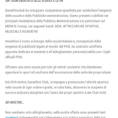
UN TEAM DEDICATO ALLE SCUOLE E LE PA
Decathlonclub ha sviluppato competenze specifiche per soddisfare l’esigenze
delle scuole e delle Pubbliche amministrazioni, Siamo presenti e abilitati nei
principali marketplace della Pubblica Amministrazione e in particolare sul
MEPA di Consip, nei seguenti bandi: BENI: ATTREZZATURE SPORTIVE,
MUSICALI E RICREATIVE
Decathlon è vicino ai bisogni delle scuole italiane e, consapevole delle
esigenze di pubblicità legate al mondo del PON, ha costruito un’offerta
apposita dedicata ai materiali e all’abbigliamento personalizzabile con i loghi
ufficiali PON.
Offriamo una carta scuola per tutti gli istituti scolastici che desiderano
agevolare lo sport ed usufruire dell’associazione delle carte dei propri alunni.
Dal 2016 inoltre, Decathlon Club, si impegna a promuovere l’attività sportiva
nelle scuole di ogni ordine e grado, in tutta Italia, attraverso la scoperta di
nuove e inclusive discipline con l’aiuto dei propri sportivi e dei Club Gold.
ED INOLTRE…
Non vendiamo solo abbigliamento, nella nostra offerta sono presenti tanti
accessori
indispensabili per l’allenamento e la pratica agonistica della tua