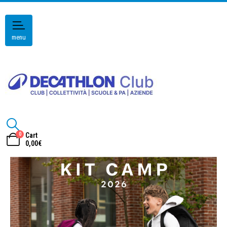
menu
0
Cart
0,00
€