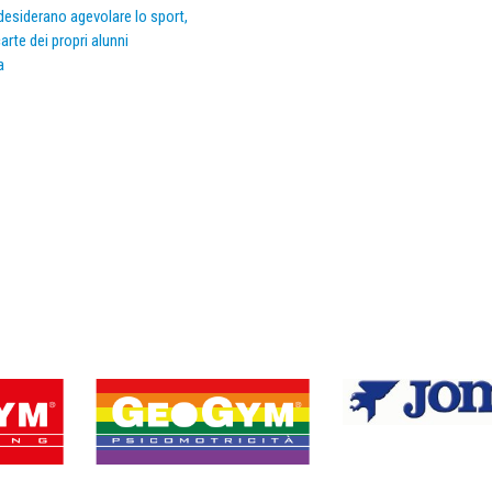
e desiderano agevolare lo sport,
arte dei propri alunni
a