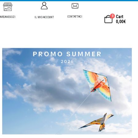
0
Cart
CONTATTACI
AREANEGOZI
IL MIO ACCOUNT
0,00
€