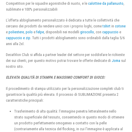
Competition per le squadre agonistiche di nuoto, e le
calottine da pallanuoto
,
sublimate e 100% personalizzabili
L’offerta abbigliamento personalizzato è dedicata a tutte le collettività che
cercano dei prodotti da rendere unici con i proprio loghi, come
tshirt
in
cotone
e
poliestere
,
polo
e
felpe
, disponibili nei modelli
girocollo
, con
cappuccio
e
cappuccio e zip
. Tutti i prodotti abbigliamento sono ordinabili dalla taglia 5/6
anni alla 2xl.
Decathlon Club si affida a partner leader del settore per soddisfare le richieste
dei sui clienti, per questo motivo potrai trovare le offerte dedicate di
Joma
sul
nostro sito.
ELEVATA QUALITÀ DI STAMPA E MASSIMO COMFORT DI GIOCO:
Il procedimento di stampa utilizzato per la personalizzazione completi club ti
garantisce la qualità più elevata. Il processo di SUBLIMAZIONE presenta 2
caratteristiche principali:
Trasferimento di alta qualità: l’immagine penetra letteralmente nello
strato superficiale del tessuto, consentendo in questo modo di ottenere
un prodotto perfettamente omogeneo a contatto con la pelle
(contrariamente alla tecnica del flocking, in cui l’immagine è applicata al