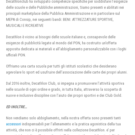
Decathlonclub ha sviluppato competenze specifiche per soddisfare l’esigenze
delle scuole e delle Pubbliche amministrazioni, Siamo presenti e abilitati nei
principali marketplace della Pubblica Amministrazione e in particolare sul
MEPA di Consip, nei seguenti bandi: BENI: ATTREZZATURE SPORTIVE,
MUSICALI E RICREATIVE
Decathlon è vicino ai bisogni delle scuole italiane e, consapevole delle
esigenze di pubblicità legate al mondo del PON, ha costruito un’offerta
apposita dedicata ai materiali e all’abbigliamento personalizzabile con i loghi
ufficiali PON.
Offriamo una carta scuola per tutti gli istituti scolastici che desiderano
agevolare lo sport ed usufruire dell’associazione delle carte dei propri alunni.
Dal 2016 inoltre, Decathlon Club, si impegna a promuovere l’attività sportiva
nelle scuole di ogni ordine e grado, in tutta Italia, attraverso la scoperta di
nuove e inclusive discipline con l’aiuto dei propri sportivi e dei Club Gold.
ED INOLTRE…
Non vendiamo solo abbigliamento, nella nostra offerta sono presenti tanti
accessori
indispensabili per l’allenamento e la pratica agonistica della tua
attività, che non ci è possibile offrirti nella collezione Decathlon. e’ per