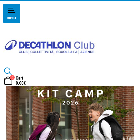
menu
0
Cart
0,00
€