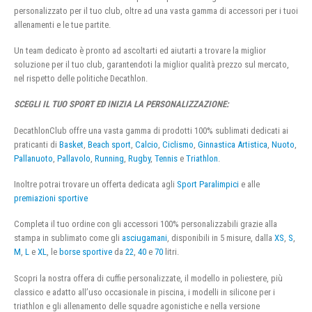
personalizzato per il tuo club, oltre ad una vasta gamma di accessori per i tuoi
allenamenti e le tue partite.
Un team dedicato è pronto ad ascoltarti ed aiutarti a trovare la miglior
soluzione per il tuo club, garantendoti la miglior qualità prezzo sul mercato,
nel rispetto delle politiche Decathlon.
SCEGLI IL TUO SPORT ED INIZIA LA PERSONALIZZAZIONE:
DecathlonClub offre una vasta gamma di prodotti 100% sublimati dedicati ai
praticanti di
Basket
,
Beach sport
,
Calcio
,
Ciclismo
,
Ginnastica Artistica
,
Nuoto
,
Pallanuoto
,
Pallavolo
,
Running
,
Rugby
,
Tennis
e
Triathlon
.
Inoltre potrai trovare un offerta dedicata agli
Sport Paralimpici
e alle
premiazioni sportive
Completa il tuo ordine con gli accessori 100% personalizzabili grazie alla
stampa in sublimato come gli
asciugamani
, disponibili in 5 misure, dalla
XS
,
S
,
M
,
L
e
XL
, le
borse sportive
da
22
,
40
e
70
litri.
Scopri la nostra offera di cuffie personalizzate, il modello in poliestere, più
classico e adatto all’uso occasionale in piscina, i modelli in silicone per i
triathlon e gli allenamento delle squadre agonistiche e nella versione