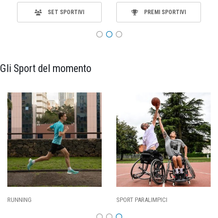
SET SPORTIVI
PREMI SPORTIVI
Gli Sport del momento
ING
SPORT PARALIMPICI
CALCI