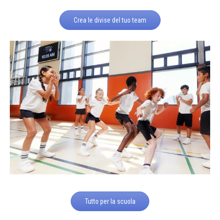
Crea le divise del tuo team
Tutto per la scuola