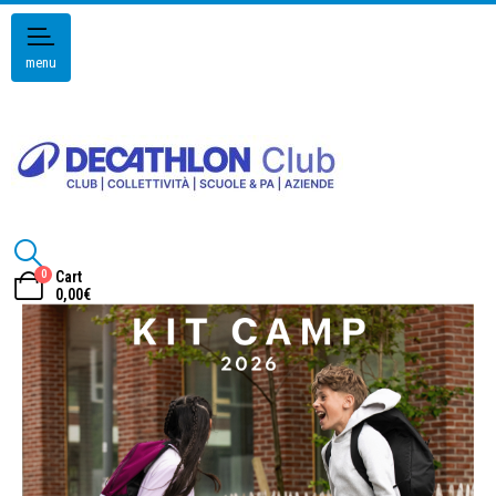
menu
0
Cart
0,00
€