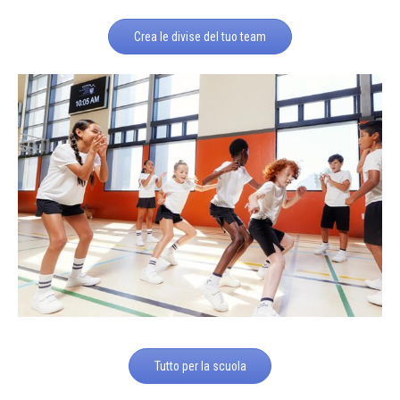
Crea le divise del tuo team
Tutto per la scuola