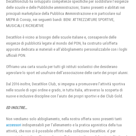
Decathlonclub ha sviluppato competenze specifiche per soddisfare l’esigenze
delle scuole e delle Pubbliche amministrazioni, Siamo presenti e abilitati nei
principali marketplace della Pubblica Amministrazione e in particolare sul
MEPA di Consip, nei seguenti bandi: BENI: ATTREZZATURE SPORTIVE,
MUSICALI E RICREATIVE
Decathlon è vicino ai bisogni delle scuole italiane e, consapevole delle
esigenze di pubblicità legate al mondo del PON, ha costruito un’offerta
apposita dedicata ai materiali e all’abbigliamento personalizzabile con i loghi
ufficiali PON.
Offriamo una carta scuola per tutti gli istituti scolastici che desiderano
agevolare lo sport ed usufruire dell’associazione delle carte dei propri alunni.
Dal 2016 inoltre, Decathlon Club, si impegna a promuovere l’attività sportiva
nelle scuole di ogni ordine e grado, in tutta Italia, attraverso la scoperta di
nuove e inclusive discipline con l’aiuto dei propri sportivi e dei Club Gold.
ED INOLTRE…
Non vendiamo solo abbigliamento, nella nostra offerta sono presenti tanti
accessori
indispensabili per l’allenamento e la pratica agonistica della tua
attività, che non ci è possibile offrirti nella collezione Decathlon. e’ per