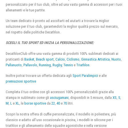
personalizzato per il tuo club, oltre ad una vasta gamma di accessori per i tuoi
allenamenti e le tue partite.
Un team dedicato è pronto ad ascoltarti ed aiutarti a trovare la miglior
soluzione per il tuo club, garantendoti la miglior qualità prezzo sul mercato,
nel rispetto delle politiche Decathlon.
SCEGLI IL TUO SPORT ED INIZIA LA PERSONALIZZAZIONE:
DecathlonClub offre una vasta gamma di prodotti 100% sublimati dedicati ai
praticanti di
Basket
,
Beach sport
,
Calcio
,
Ciclismo
,
Ginnastica Artistica
,
Nuoto
,
Pallanuoto
,
Pallavolo
,
Running
,
Rugby
,
Tennis
e
Triathlon
.
Inoltre potrai trovare un offerta dedicata agli
Sport Paralimpici
e alle
premiazioni sportive
Completa il tuo ordine con gli accessori 100% personalizzabili grazie alla
stampa in sublimato come gli
asciugamani
, disponibili in 5 misure, dalla
XS
,
S
,
M
,
L
e
XL
, le
borse sportive
da
22
,
40
e
70
litri.
Scopri la nostra offera di cuffie personalizzate, il modello in poliestere, più
classico e adatto all’uso occasionale in piscina, i modelli in silicone per i
triathlon e gli allenamento delle squadre agonistiche e nella versione