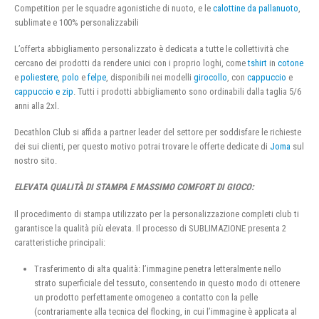
Competition per le squadre agonistiche di nuoto, e le
calottine da pallanuoto
,
sublimate e 100% personalizzabili
L’offerta abbigliamento personalizzato è dedicata a tutte le collettività che
cercano dei prodotti da rendere unici con i proprio loghi, come
tshirt
in
cotone
e
poliestere
,
polo
e
felpe
, disponibili nei modelli
girocollo
, con
cappuccio
e
cappuccio e zip
. Tutti i prodotti abbigliamento sono ordinabili dalla taglia 5/6
anni alla 2xl.
Decathlon Club si affida a partner leader del settore per soddisfare le richieste
dei sui clienti, per questo motivo potrai trovare le offerte dedicate di
Joma
sul
nostro sito.
ELEVATA QUALITÀ DI STAMPA E MASSIMO COMFORT DI GIOCO:
Il procedimento di stampa utilizzato per la personalizzazione completi club ti
garantisce la qualità più elevata. Il processo di SUBLIMAZIONE presenta 2
caratteristiche principali:
Trasferimento di alta qualità: l’immagine penetra letteralmente nello
strato superficiale del tessuto, consentendo in questo modo di ottenere
un prodotto perfettamente omogeneo a contatto con la pelle
(contrariamente alla tecnica del flocking, in cui l’immagine è applicata al