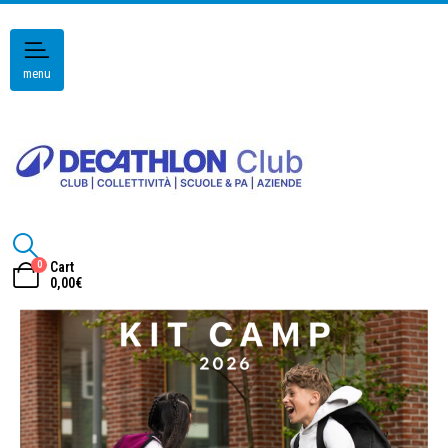
menu
0
Cart
0,00
€