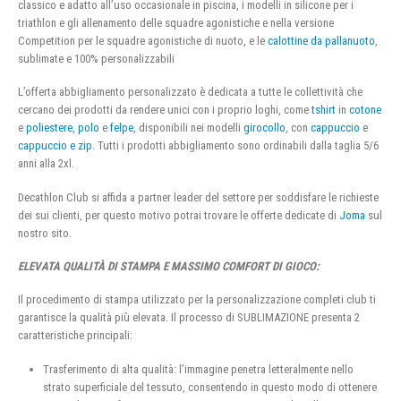
classico e adatto all’uso occasionale in piscina, i modelli in silicone per i
triathlon e gli allenamento delle squadre agonistiche e nella versione
Competition per le squadre agonistiche di nuoto, e le
calottine da pallanuoto
,
sublimate e 100% personalizzabili
L’offerta abbigliamento personalizzato è dedicata a tutte le collettività che
cercano dei prodotti da rendere unici con i proprio loghi, come
tshirt
in
cotone
e
poliestere
,
polo
e
felpe
, disponibili nei modelli
girocollo
, con
cappuccio
e
cappuccio e zip
. Tutti i prodotti abbigliamento sono ordinabili dalla taglia 5/6
anni alla 2xl.
Decathlon Club si affida a partner leader del settore per soddisfare le richieste
dei sui clienti, per questo motivo potrai trovare le offerte dedicate di
Joma
sul
nostro sito.
ELEVATA QUALITÀ DI STAMPA E MASSIMO COMFORT DI GIOCO:
Il procedimento di stampa utilizzato per la personalizzazione completi club ti
garantisce la qualità più elevata. Il processo di SUBLIMAZIONE presenta 2
caratteristiche principali:
Trasferimento di alta qualità: l’immagine penetra letteralmente nello
strato superficiale del tessuto, consentendo in questo modo di ottenere