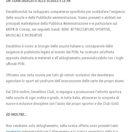
UN TEAM DEDICATO ALLE SCUOLE E LE PA
Decathlonclub ha sviluppato competenze specifiche per soddisfare l’esigenze
delle scuole e delle Pubbliche amministrazioni, Siamo presenti e abilitati nei
principali marketplace della Pubblica Amministrazione e in particolare sul
MEPA di Consip, nei seguenti bandi: BENI: ATTREZZATURE SPORTIVE,
MUSICALI E RICREATIVE
Decathlon è vicino ai bisogni delle scuole italiane e, consapevole delle
esigenze di pubblicità legate al mondo del PON, ha costruito un’offerta
apposita dedicata ai materiali e all’abbigliamento personalizzabile con i loghi
ufficiali PON.
Offriamo una carta scuola per tutti gli istituti scolastici che desiderano
agevolare lo sport ed usufruire dell’associazione delle carte dei propri alunni.
Dal 2016 inoltre, Decathlon Club, si impegna a promuovere l’attività sportiva
nelle scuole di ogni ordine e grado, in tutta Italia, attraverso la scoperta di
nuove e inclusive discipline con l’aiuto dei propri sportivi e dei Club Gold.
ED INOLTRE…
Non vendiamo solo abbigliamento, nella nostra offerta sono presenti tanti
accessori
indispensabili per l’allenamento e la pratica agonistica della tua