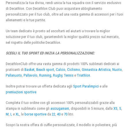
Personalizza la tua divisa, rendi unica la tua squadra con il servizio esclusivo
di Decathlon. Con Decathlon Club puoi acquistare abbigliamento
personalizzato per il tuo club, oltre ad una vasta gamma di accessori per i tuoi
allenamenti e le tue partite.
Un team dedicato è pronto ad ascoltarti ed aiutarti a trovare la miglior
soluzione per il tuo club, garantendoti la miglior qualità prezzo sul mercato,
nel rispetto delle politiche Decathlon.
SCEGLI IL TUO SPORT ED INIZIA LA PERSONALIZZAZIONE:
DecathlonClub offre una vasta gamma di prodotti 100% sublimati dedicati ai
praticanti di
Basket
,
Beach sport
,
Calcio
,
Ciclismo
,
Ginnastica Artistica
,
Nuoto
,
Pallanuoto
,
Pallavolo
,
Running
,
Rugby
,
Tennis
e
Triathlon
.
Inoltre potrai trovare un offerta dedicata agli
Sport Paralimpici
e alle
premiazioni sportive
Completa il tuo ordine con gli accessori 100% personalizzabili grazie alla
stampa in sublimato come gli
asciugamani
, disponibili in 5 misure, dalla
XS
,
S
,
M
,
L
e
XL
, le
borse sportive
da
22
,
40
e
70
litri.
Scopri la nostra offera di cuffie personalizzate, il modello in poliestere, più