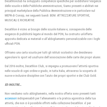
Decathlonclub ha sviluppato competenze specifiche per soddisfare l’esigenze
delle scuole e delle Pubbliche amministrazioni, Siamo presenti e abilitati nei
principali marketplace della Pubblica Amministrazione e in particolare sul
MEPA di Consip, nei seguenti bandi: BENI: ATTREZZATURE SPORTIVE,
MUSICALI E RICREATIVE
Decathlon è vicino ai bisogni delle scuole italiane e, consapevole delle
esigenze di pubblicità legate al mondo del PON, ha costruito un’offerta
apposita dedicata ai materiali e all’abbigliamento personalizzabile con i loghi
ufficiali PON.
Offriamo una carta scuola per tutti gli istituti scolastici che desiderano
agevolare lo sport ed usufruire dell’associazione delle carte dei propri alunni.
Dal 2016 inoltre, Decathlon Club, si impegna a promuovere l’attività sportiva
nelle scuole di ogni ordine e grado, in tutta Italia, attraverso la scoperta di
nuove e inclusive discipline con l’aiuto dei propri sportivi e dei Club Gold.
ED INOLTRE…
Non vendiamo solo abbigliamento, nella nostra offerta sono presenti tanti
accessori
indispensabili per l’allenamento e la pratica agonistica della tua
attività, che non ci è possibile offrirti nella collezione Decathlon. e’ per