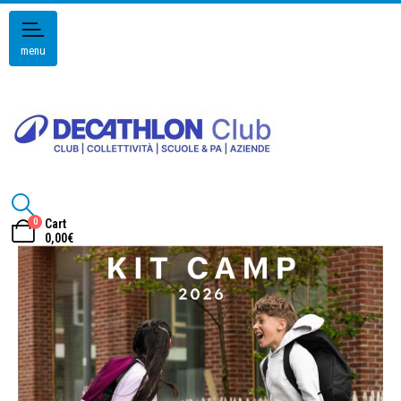
menu
0
Cart
0,00
€