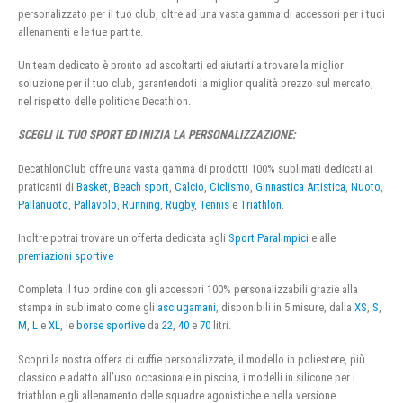
personalizzato per il tuo club, oltre ad una vasta gamma di accessori per i tuoi
allenamenti e le tue partite.
Un team dedicato è pronto ad ascoltarti ed aiutarti a trovare la miglior
soluzione per il tuo club, garantendoti la miglior qualità prezzo sul mercato,
nel rispetto delle politiche Decathlon.
SCEGLI IL TUO SPORT ED INIZIA LA PERSONALIZZAZIONE:
DecathlonClub offre una vasta gamma di prodotti 100% sublimati dedicati ai
praticanti di
Basket
,
Beach sport
,
Calcio
,
Ciclismo
,
Ginnastica Artistica
,
Nuoto
,
Pallanuoto
,
Pallavolo
,
Running
,
Rugby
,
Tennis
e
Triathlon
.
Inoltre potrai trovare un offerta dedicata agli
Sport Paralimpici
e alle
premiazioni sportive
Completa il tuo ordine con gli accessori 100% personalizzabili grazie alla
stampa in sublimato come gli
asciugamani
, disponibili in 5 misure, dalla
XS
,
S
,
M
,
L
e
XL
, le
borse sportive
da
22
,
40
e
70
litri.
Scopri la nostra offera di cuffie personalizzate, il modello in poliestere, più
classico e adatto all’uso occasionale in piscina, i modelli in silicone per i
triathlon e gli allenamento delle squadre agonistiche e nella versione