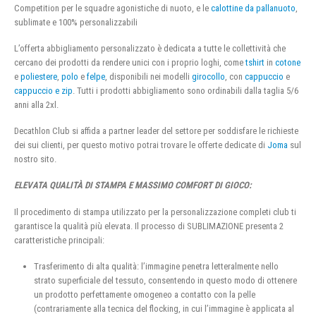
Competition per le squadre agonistiche di nuoto, e le
calottine da pallanuoto
,
sublimate e 100% personalizzabili
L’offerta abbigliamento personalizzato è dedicata a tutte le collettività che
cercano dei prodotti da rendere unici con i proprio loghi, come
tshirt
in
cotone
e
poliestere
,
polo
e
felpe
, disponibili nei modelli
girocollo
, con
cappuccio
e
cappuccio e zip
. Tutti i prodotti abbigliamento sono ordinabili dalla taglia 5/6
anni alla 2xl.
Decathlon Club si affida a partner leader del settore per soddisfare le richieste
dei sui clienti, per questo motivo potrai trovare le offerte dedicate di
Joma
sul
nostro sito.
ELEVATA QUALITÀ DI STAMPA E MASSIMO COMFORT DI GIOCO:
Il procedimento di stampa utilizzato per la personalizzazione completi club ti
garantisce la qualità più elevata. Il processo di SUBLIMAZIONE presenta 2
caratteristiche principali:
Trasferimento di alta qualità: l’immagine penetra letteralmente nello
strato superficiale del tessuto, consentendo in questo modo di ottenere
un prodotto perfettamente omogeneo a contatto con la pelle
(contrariamente alla tecnica del flocking, in cui l’immagine è applicata al