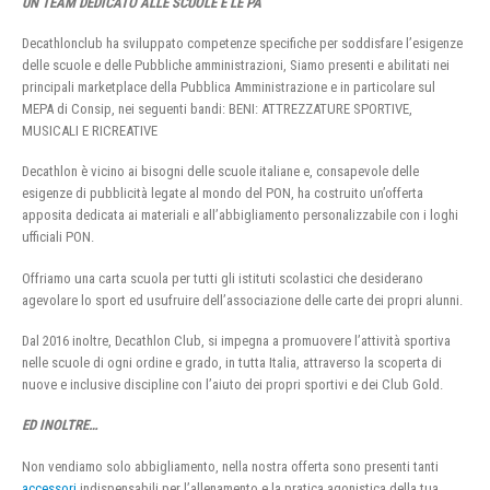
UN TEAM DEDICATO ALLE SCUOLE E LE PA
Decathlonclub ha sviluppato competenze specifiche per soddisfare l’esigenze
delle scuole e delle Pubbliche amministrazioni, Siamo presenti e abilitati nei
principali marketplace della Pubblica Amministrazione e in particolare sul
MEPA di Consip, nei seguenti bandi: BENI: ATTREZZATURE SPORTIVE,
MUSICALI E RICREATIVE
Decathlon è vicino ai bisogni delle scuole italiane e, consapevole delle
esigenze di pubblicità legate al mondo del PON, ha costruito un’offerta
apposita dedicata ai materiali e all’abbigliamento personalizzabile con i loghi
ufficiali PON.
Offriamo una carta scuola per tutti gli istituti scolastici che desiderano
agevolare lo sport ed usufruire dell’associazione delle carte dei propri alunni.
Dal 2016 inoltre, Decathlon Club, si impegna a promuovere l’attività sportiva
nelle scuole di ogni ordine e grado, in tutta Italia, attraverso la scoperta di
nuove e inclusive discipline con l’aiuto dei propri sportivi e dei Club Gold.
ED INOLTRE…
Non vendiamo solo abbigliamento, nella nostra offerta sono presenti tanti
accessori
indispensabili per l’allenamento e la pratica agonistica della tua