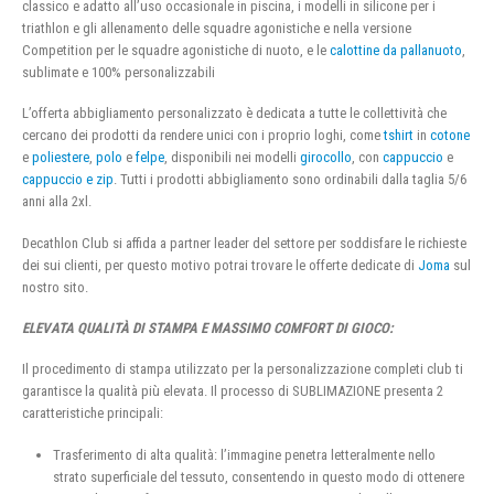
classico e adatto all’uso occasionale in piscina, i modelli in silicone per i
triathlon e gli allenamento delle squadre agonistiche e nella versione
Competition per le squadre agonistiche di nuoto, e le
calottine da pallanuoto
,
sublimate e 100% personalizzabili
L’offerta abbigliamento personalizzato è dedicata a tutte le collettività che
cercano dei prodotti da rendere unici con i proprio loghi, come
tshirt
in
cotone
e
poliestere
,
polo
e
felpe
, disponibili nei modelli
girocollo
, con
cappuccio
e
cappuccio e zip
. Tutti i prodotti abbigliamento sono ordinabili dalla taglia 5/6
anni alla 2xl.
Decathlon Club si affida a partner leader del settore per soddisfare le richieste
dei sui clienti, per questo motivo potrai trovare le offerte dedicate di
Joma
sul
nostro sito.
ELEVATA QUALITÀ DI STAMPA E MASSIMO COMFORT DI GIOCO:
Il procedimento di stampa utilizzato per la personalizzazione completi club ti
garantisce la qualità più elevata. Il processo di SUBLIMAZIONE presenta 2
caratteristiche principali:
Trasferimento di alta qualità: l’immagine penetra letteralmente nello
strato superficiale del tessuto, consentendo in questo modo di ottenere