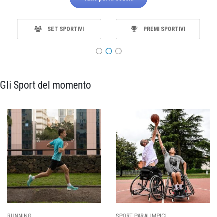
SET SPORTIVI
PREMI SPORTIVI
Gli Sport del momento
ING
SPORT PARALIMPICI
CALCI