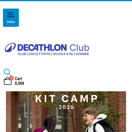
menu
0
Cart
0,00
€