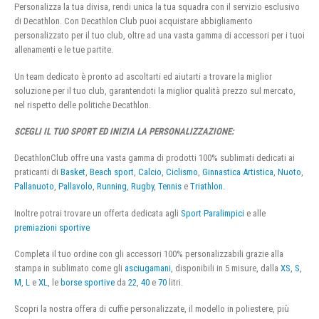
Personalizza la tua divisa, rendi unica la tua squadra con il servizio esclusivo
di Decathlon. Con Decathlon Club puoi acquistare abbigliamento
personalizzato per il tuo club, oltre ad una vasta gamma di accessori per i tuoi
allenamenti e le tue partite.
Un team dedicato è pronto ad ascoltarti ed aiutarti a trovare la miglior
soluzione per il tuo club, garantendoti la miglior qualità prezzo sul mercato,
nel rispetto delle politiche Decathlon.
SCEGLI IL TUO SPORT ED INIZIA LA PERSONALIZZAZIONE:
DecathlonClub offre una vasta gamma di prodotti 100% sublimati dedicati ai
praticanti di
Basket
,
Beach sport
,
Calcio
,
Ciclismo
,
Ginnastica Artistica
,
Nuoto
,
Pallanuoto
,
Pallavolo
,
Running
,
Rugby
,
Tennis
e
Triathlon
.
Inoltre potrai trovare un offerta dedicata agli
Sport Paralimpici
e alle
premiazioni sportive
Completa il tuo ordine con gli accessori 100% personalizzabili grazie alla
stampa in sublimato come gli
asciugamani
, disponibili in 5 misure, dalla
XS
,
S
,
M
,
L
e
XL
, le
borse sportive
da
22
,
40
e
70
litri.
Scopri la nostra offera di cuffie personalizzate, il modello in poliestere, più