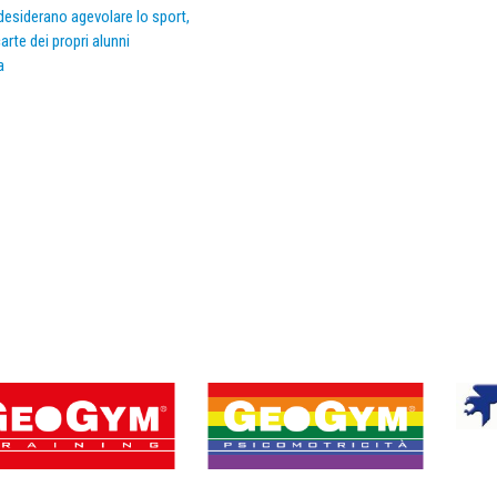
e desiderano agevolare lo sport,
arte dei propri alunni
a