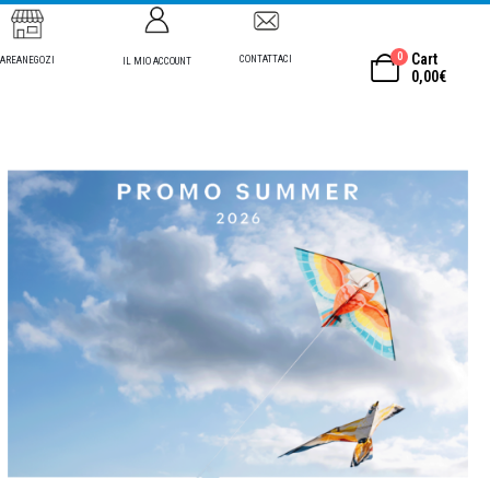
0
Cart
CONTATTACI
AREANEGOZI
IL MIO ACCOUNT
0,00
€