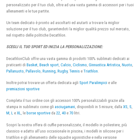
personalizzato per il tuo club, oltre ad una vasta gamma di accessori per i tuoi
allenamenti e le tue partite.
Un team dedicato è pronto ad ascoltarti ed aiutarti a trovare la miglior
soluzione per il tuo club, garantendoti la miglior qualità prezzo sul mercato,
nel rispetto delle politiche Decathlon.
SCEGLI IL TUO SPORT ED INIZIA LA PERSONALIZZAZIONE:
DecathlonClub offre una vasta gamma di prodotti 100% sublimati dedicati ai
praticanti di
Basket
,
Beach sport
,
Calcio
,
Ciclismo
,
Ginnastica Artistica
,
Nuoto
,
Pallanuoto
,
Pallavolo
,
Running
,
Rugby
,
Tennis
e
Triathlon
.
Inoltre potrai trovare un offerta dedicata agli
Sport Paralimpici
e alle
premiazioni sportive
Completa il tuo ordine con gli accessori 100% personalizzabili grazie alla
stampa in sublimato come gli
asciugamani
, disponibili in 5 misure, dalla
XS
,
S
,
M
,
L
e
XL
, le
borse sportive
da
22
,
40
e
70
litri.
Scopri la nostra offera di cuffie personalizzate, il modello in poliestere, più
classico e adatto all’uso occasionale in piscina, i modelli in silicone per i
triathlon e gli allenamento delle squadre agonistiche e nella versione