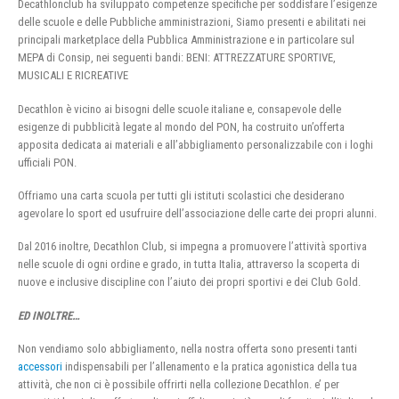
Decathlonclub ha sviluppato competenze specifiche per soddisfare l’esigenze
delle scuole e delle Pubbliche amministrazioni, Siamo presenti e abilitati nei
principali marketplace della Pubblica Amministrazione e in particolare sul
MEPA di Consip, nei seguenti bandi: BENI: ATTREZZATURE SPORTIVE,
MUSICALI E RICREATIVE
Decathlon è vicino ai bisogni delle scuole italiane e, consapevole delle
esigenze di pubblicità legate al mondo del PON, ha costruito un’offerta
apposita dedicata ai materiali e all’abbigliamento personalizzabile con i loghi
ufficiali PON.
Offriamo una carta scuola per tutti gli istituti scolastici che desiderano
agevolare lo sport ed usufruire dell’associazione delle carte dei propri alunni.
Dal 2016 inoltre, Decathlon Club, si impegna a promuovere l’attività sportiva
nelle scuole di ogni ordine e grado, in tutta Italia, attraverso la scoperta di
nuove e inclusive discipline con l’aiuto dei propri sportivi e dei Club Gold.
ED INOLTRE…
Non vendiamo solo abbigliamento, nella nostra offerta sono presenti tanti
accessori
indispensabili per l’allenamento e la pratica agonistica della tua
attività, che non ci è possibile offrirti nella collezione Decathlon. e’ per