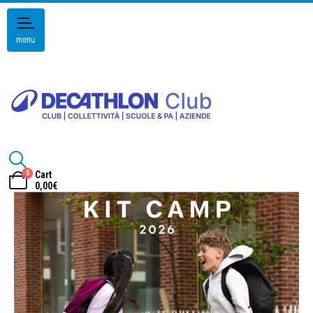
menu
0
Cart
0,00
€