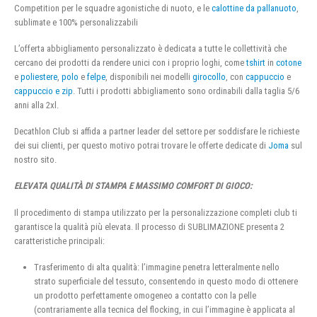
Competition per le squadre agonistiche di nuoto, e le
calottine da pallanuoto
,
sublimate e 100% personalizzabili
L’offerta abbigliamento personalizzato è dedicata a tutte le collettività che
cercano dei prodotti da rendere unici con i proprio loghi, come
tshirt
in
cotone
e
poliestere
,
polo
e
felpe
, disponibili nei modelli
girocollo
, con
cappuccio
e
cappuccio e zip
. Tutti i prodotti abbigliamento sono ordinabili dalla taglia 5/6
anni alla 2xl.
Decathlon Club si affida a partner leader del settore per soddisfare le richieste
dei sui clienti, per questo motivo potrai trovare le offerte dedicate di
Joma
sul
nostro sito.
ELEVATA QUALITÀ DI STAMPA E MASSIMO COMFORT DI GIOCO:
Il procedimento di stampa utilizzato per la personalizzazione completi club ti
garantisce la qualità più elevata. Il processo di SUBLIMAZIONE presenta 2
caratteristiche principali:
Trasferimento di alta qualità: l’immagine penetra letteralmente nello
strato superficiale del tessuto, consentendo in questo modo di ottenere
un prodotto perfettamente omogeneo a contatto con la pelle
(contrariamente alla tecnica del flocking, in cui l’immagine è applicata al