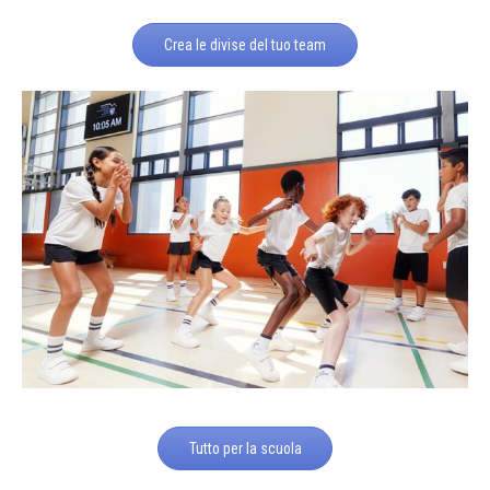
Crea le divise del tuo team
Tutto per la scuola