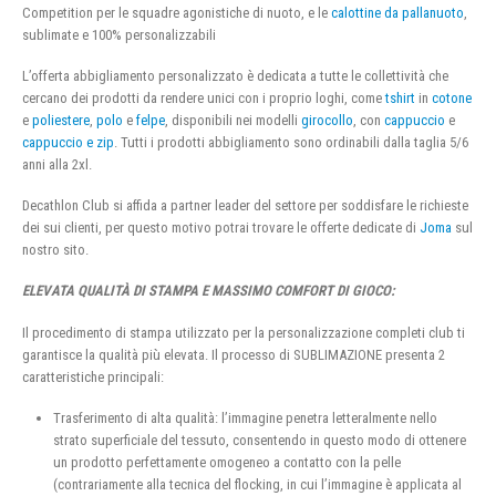
Competition per le squadre agonistiche di nuoto, e le
calottine da pallanuoto
,
sublimate e 100% personalizzabili
L’offerta abbigliamento personalizzato è dedicata a tutte le collettività che
cercano dei prodotti da rendere unici con i proprio loghi, come
tshirt
in
cotone
e
poliestere
,
polo
e
felpe
, disponibili nei modelli
girocollo
, con
cappuccio
e
cappuccio e zip
. Tutti i prodotti abbigliamento sono ordinabili dalla taglia 5/6
anni alla 2xl.
Decathlon Club si affida a partner leader del settore per soddisfare le richieste
dei sui clienti, per questo motivo potrai trovare le offerte dedicate di
Joma
sul
nostro sito.
ELEVATA QUALITÀ DI STAMPA E MASSIMO COMFORT DI GIOCO:
Il procedimento di stampa utilizzato per la personalizzazione completi club ti
garantisce la qualità più elevata. Il processo di SUBLIMAZIONE presenta 2
caratteristiche principali:
Trasferimento di alta qualità: l’immagine penetra letteralmente nello
strato superficiale del tessuto, consentendo in questo modo di ottenere
un prodotto perfettamente omogeneo a contatto con la pelle
(contrariamente alla tecnica del flocking, in cui l’immagine è applicata al