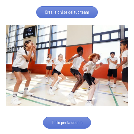
Crea le divise del tuo team
Tutto per la scuola