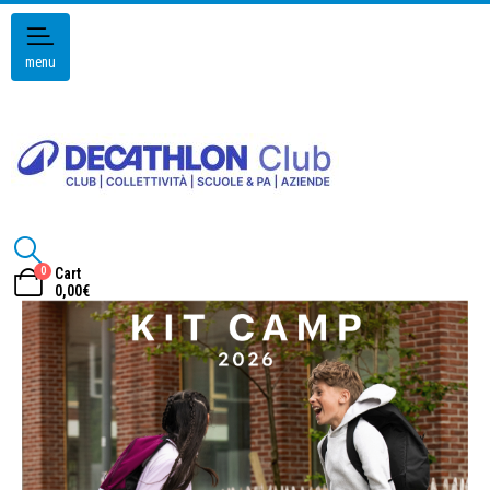
menu
0
Cart
0,00
€