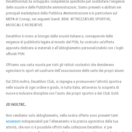
Decathlonclub ha sviluppato competenze specifiche per soddisfare l’esigenze
delle scuole e delle Pubbliche amministrazioni, Siamo presenti e abilitati nei
principali marketplace della Pubblica Amministrazione e in particolare sul
MEPA di Consip, nei seguenti bandi: BENI: ATTREZZATURE SPORTIVE,
MUSICALI E RICREATIVE
Decathlon è vicino ai bisogni delle scuole italiane e, consapevole delle
esigenze di pubblicità legate al mondo del PON, ha costruito un’offerta
apposita dedicata ai materiali e all’abbigliamento personalizzabile con i loghi
ufficiali PON.
Offriamo una carta scuola per tutti gli istituti scolastici che desiderano
agevolare lo sport ed usufruire dell’associazione delle carte dei propri alunni.
Dal 2016 inoltre, Decathlon Club, si impegna a promuovere l’attività sportiva
nelle scuole di ogni ordine e grado, in tutta Italia, attraverso la scoperta di
nuove e inclusive discipline con l’aiuto dei propri sportivi e dei Club Gold.
ED INOLTRE…
Non vendiamo solo abbigliamento, nella nostra offerta sono presenti tanti
accessori
indispensabili per l’allenamento e la pratica agonistica della tua
attività, che non ci è possibile offrirti nella collezione Decathlon. e’ per