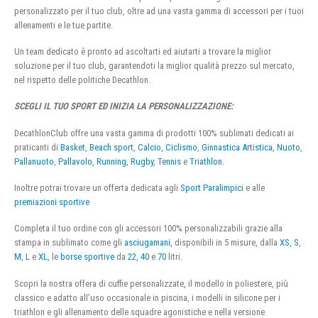
personalizzato per il tuo club, oltre ad una vasta gamma di accessori per i tuoi
allenamenti e le tue partite.
Un team dedicato è pronto ad ascoltarti ed aiutarti a trovare la miglior
soluzione per il tuo club, garantendoti la miglior qualità prezzo sul mercato,
nel rispetto delle politiche Decathlon.
SCEGLI IL TUO SPORT ED INIZIA LA PERSONALIZZAZIONE:
DecathlonClub offre una vasta gamma di prodotti 100% sublimati dedicati ai
praticanti di
Basket
,
Beach sport
,
Calcio
,
Ciclismo
,
Ginnastica Artistica
,
Nuoto
,
Pallanuoto
,
Pallavolo
,
Running
,
Rugby
,
Tennis
e
Triathlon
.
Inoltre potrai trovare un offerta dedicata agli
Sport Paralimpici
e alle
premiazioni sportive
Completa il tuo ordine con gli accessori 100% personalizzabili grazie alla
stampa in sublimato come gli
asciugamani
, disponibili in 5 misure, dalla
XS
,
S
,
M
,
L
e
XL
, le
borse sportive
da
22
,
40
e
70
litri.
Scopri la nostra offera di cuffie personalizzate, il modello in poliestere, più
classico e adatto all’uso occasionale in piscina, i modelli in silicone per i
triathlon e gli allenamento delle squadre agonistiche e nella versione