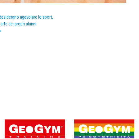
e desiderano agevolare lo sport,
arte dei propri alunni
a