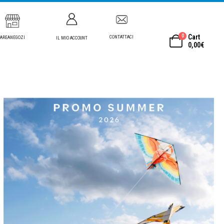
0
Cart
CONTATTACI
AREANEGOZI
IL MIO ACCOUNT
0,00
€