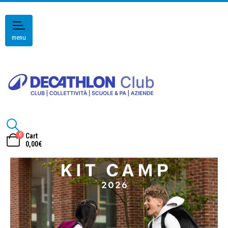
menu
0
Cart
0,00
€