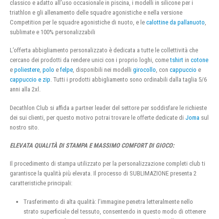
classico e adatto all’uso occasionale in piscina, i modelli in silicone per i
triathlon e gli allenamento delle squadre agonistiche e nella versione
Competition per le squadre agonistiche di nuoto, e le
calottine da pallanuoto
,
sublimate e 100% personalizzabili
L’offerta abbigliamento personalizzato è dedicata a tutte le collettività che
cercano dei prodotti da rendere unici con i proprio loghi, come
tshirt
in
cotone
e
poliestere
,
polo
e
felpe
, disponibili nei modelli
girocollo
, con
cappuccio
e
cappuccio e zip
. Tutti i prodotti abbigliamento sono ordinabili dalla taglia 5/6
anni alla 2xl.
Decathlon Club si affida a partner leader del settore per soddisfare le richieste
dei sui clienti, per questo motivo potrai trovare le offerte dedicate di
Joma
sul
nostro sito.
ELEVATA QUALITÀ DI STAMPA E MASSIMO COMFORT DI GIOCO:
Il procedimento di stampa utilizzato per la personalizzazione completi club ti
garantisce la qualità più elevata. Il processo di SUBLIMAZIONE presenta 2
caratteristiche principali:
Trasferimento di alta qualità: l’immagine penetra letteralmente nello
strato superficiale del tessuto, consentendo in questo modo di ottenere