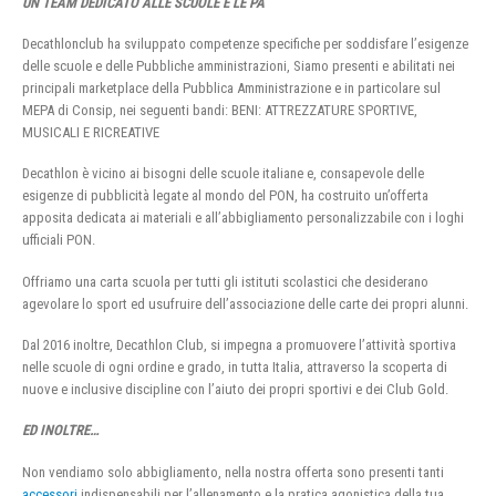
UN TEAM DEDICATO ALLE SCUOLE E LE PA
Decathlonclub ha sviluppato competenze specifiche per soddisfare l’esigenze
delle scuole e delle Pubbliche amministrazioni, Siamo presenti e abilitati nei
principali marketplace della Pubblica Amministrazione e in particolare sul
MEPA di Consip, nei seguenti bandi: BENI: ATTREZZATURE SPORTIVE,
MUSICALI E RICREATIVE
Decathlon è vicino ai bisogni delle scuole italiane e, consapevole delle
esigenze di pubblicità legate al mondo del PON, ha costruito un’offerta
apposita dedicata ai materiali e all’abbigliamento personalizzabile con i loghi
ufficiali PON.
Offriamo una carta scuola per tutti gli istituti scolastici che desiderano
agevolare lo sport ed usufruire dell’associazione delle carte dei propri alunni.
Dal 2016 inoltre, Decathlon Club, si impegna a promuovere l’attività sportiva
nelle scuole di ogni ordine e grado, in tutta Italia, attraverso la scoperta di
nuove e inclusive discipline con l’aiuto dei propri sportivi e dei Club Gold.
ED INOLTRE…
Non vendiamo solo abbigliamento, nella nostra offerta sono presenti tanti
accessori
indispensabili per l’allenamento e la pratica agonistica della tua