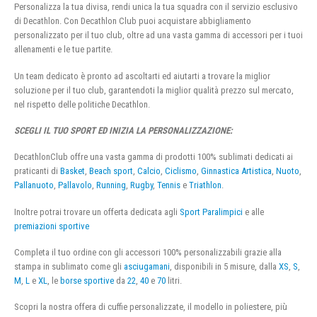
Personalizza la tua divisa, rendi unica la tua squadra con il servizio esclusivo
di Decathlon. Con Decathlon Club puoi acquistare abbigliamento
personalizzato per il tuo club, oltre ad una vasta gamma di accessori per i tuoi
allenamenti e le tue partite.
Un team dedicato è pronto ad ascoltarti ed aiutarti a trovare la miglior
soluzione per il tuo club, garantendoti la miglior qualità prezzo sul mercato,
nel rispetto delle politiche Decathlon.
SCEGLI IL TUO SPORT ED INIZIA LA PERSONALIZZAZIONE:
DecathlonClub offre una vasta gamma di prodotti 100% sublimati dedicati ai
praticanti di
Basket
,
Beach sport
,
Calcio
,
Ciclismo
,
Ginnastica Artistica
,
Nuoto
,
Pallanuoto
,
Pallavolo
,
Running
,
Rugby
,
Tennis
e
Triathlon
.
Inoltre potrai trovare un offerta dedicata agli
Sport Paralimpici
e alle
premiazioni sportive
Completa il tuo ordine con gli accessori 100% personalizzabili grazie alla
stampa in sublimato come gli
asciugamani
, disponibili in 5 misure, dalla
XS
,
S
,
M
,
L
e
XL
, le
borse sportive
da
22
,
40
e
70
litri.
Scopri la nostra offera di cuffie personalizzate, il modello in poliestere, più